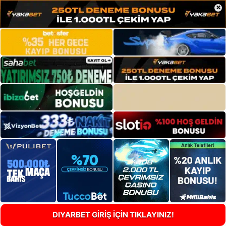
×
DIYARBET GİRİŞ İÇİN TIKLAYINIZ!