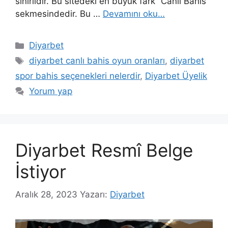
sınırlıdır. Bu sitedeki en büyük fark “Canlı Bahis”
sekmesindedir. Bu …
Devamını oku…
Kategoriler
Diyarbet
Etiketler
diyarbet canlı bahis oyun oranları
,
diyarbet
spor bahis seçenekleri nelerdir
,
Diyarbet Üyelik
Yorum yap
Diyarbet Resmî Belge
İstiyor
Aralık 28, 2023
Yazarı:
Diyarbet