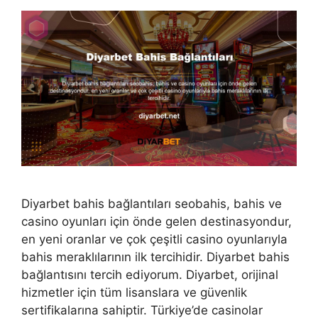
Diyarbet bahis bağlantıları seobahis, bahis ve
casino oyunları için önde gelen destinasyondur,
en yeni oranlar ve çok çeşitli casino oyunlarıyla
bahis meraklılarının ilk tercihidir. Diyarbet bahis
bağlantısını tercih ediyorum. Diyarbet, orijinal
hizmetler için tüm lisanslara ve güvenlik
sertifikalarına sahiptir. Türkiye’de casinolar