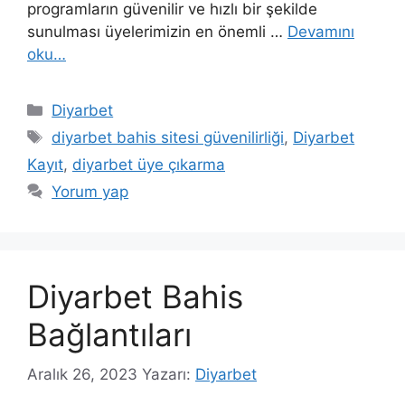
programların güvenilir ve hızlı bir şekilde
sunulması üyelerimizin en önemli …
Devamını
oku…
Kategoriler
Diyarbet
Etiketler
diyarbet bahis sitesi güvenilirliği
,
Diyarbet
Kayıt
,
diyarbet üye çıkarma
Yorum yap
Diyarbet Bahis
Bağlantıları
Aralık 26, 2023
Yazarı:
Diyarbet