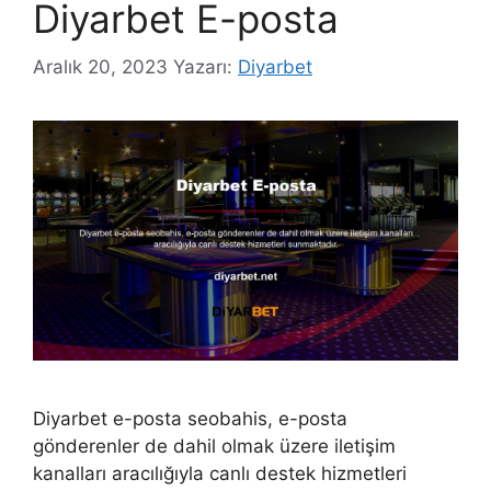
Diyarbet E-posta
Aralık 20, 2023
Yazarı:
Diyarbet
Diyarbet e-posta seobahis, e-posta
gönderenler de dahil olmak üzere iletişim
kanalları aracılığıyla canlı destek hizmetleri