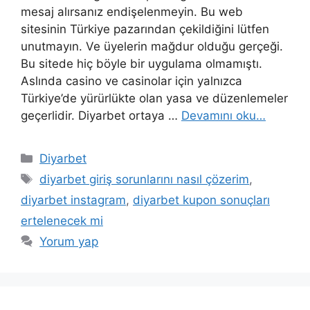
mesaj alırsanız endişelenmeyin. Bu web
sitesinin Türkiye pazarından çekildiğini lütfen
unutmayın. Ve üyelerin mağdur olduğu gerçeği.
Bu sitede hiç böyle bir uygulama olmamıştı.
Aslında casino ve casinolar için yalnızca
Türkiye’de yürürlükte olan yasa ve düzenlemeler
geçerlidir. Diyarbet ortaya …
Devamını oku…
Kategoriler
Diyarbet
Etiketler
diyarbet giriş sorunlarını nasıl çözerim
,
diyarbet instagram
,
diyarbet kupon sonuçları
ertelenecek mi
Yorum yap