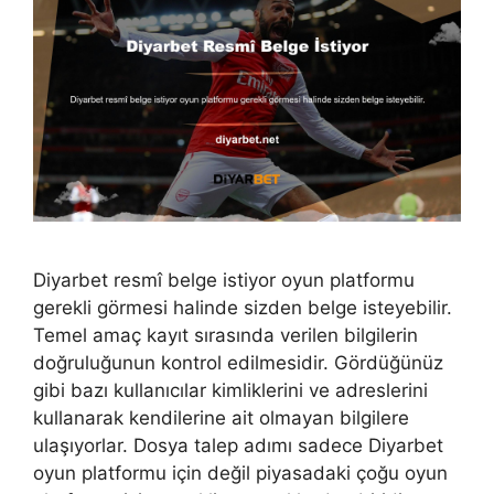
Diyarbet resmî belge istiyor oyun platformu
gerekli görmesi halinde sizden belge isteyebilir.
Temel amaç kayıt sırasında verilen bilgilerin
doğruluğunun kontrol edilmesidir. Gördüğünüz
gibi bazı kullanıcılar kimliklerini ve adreslerini
kullanarak kendilerine ait olmayan bilgilere
ulaşıyorlar. Dosya talep adımı sadece Diyarbet
oyun platformu için değil piyasadaki çoğu oyun