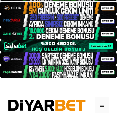
İçeriğe
atla
Menü