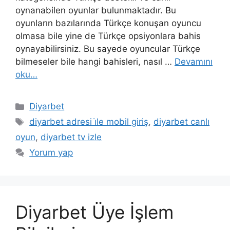
oynanabilen oyunlar bulunmaktadır. Bu
oyunların bazılarında Türkçe konuşan oyuncu
olmasa bile yine de Türkçe opsiyonlara bahis
oynayabilirsiniz. Bu sayede oyuncular Türkçe
bilmeseler bile hangi bahisleri, nasıl …
Devamını
oku…
Kategoriler
Diyarbet
Etiketler
diyarbet adresi i̇le mobil giriş
,
diyarbet canlı
oyun
,
diyarbet tv izle
Yorum yap
Diyarbet Üye İşlem