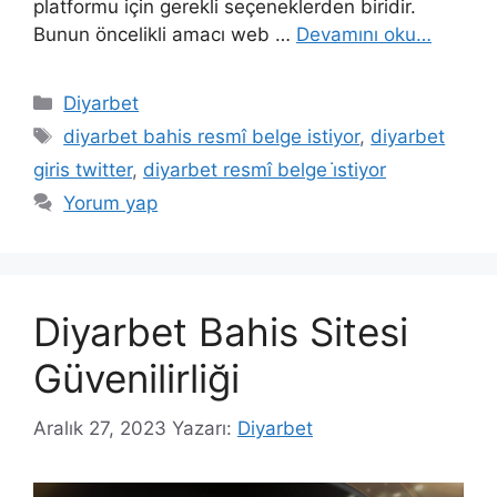
platformu için gerekli seçeneklerden biridir.
Bunun öncelikli amacı web …
Devamını oku…
Kategoriler
Diyarbet
Etiketler
diyarbet bahis resmî belge istiyor
,
diyarbet
giris twitter
,
diyarbet resmî belge i̇stiyor
Yorum yap
Diyarbet Bahis Sitesi
Güvenilirliği
Aralık 27, 2023
Yazarı:
Diyarbet