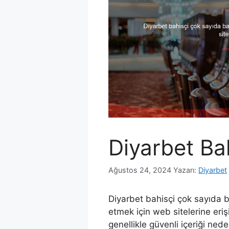
Diyarbet Ba
Ağustos 24, 2024
Yazarı:
Diyarbet
Diyarbet bahisçi çok sayıda bah
etmek için web sitelerine eri
genellikle güvenli içeriği ned