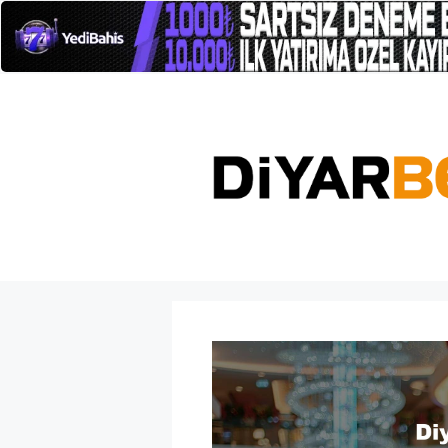
İçeriğe
atla