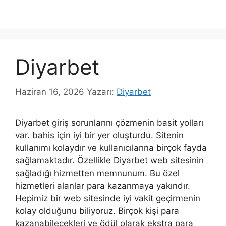
Diyarbet
Haziran 16, 2026
Yazarı:
Diyarbet
Diyarbet giriş sorunlarını çözmenin basit yolları
var. bahis için iyi bir yer oluşturdu. Sitenin
kullanımı kolaydır ve kullanıcılarına birçok fayda
sağlamaktadır. Özellikle Diyarbet web sitesinin
sağladığı hizmetten memnunum. Bu özel
hizmetleri alanlar para kazanmaya yakındır.
Hepimiz bir web sitesinde iyi vakit geçirmenin
kolay olduğunu biliyoruz. Birçok kişi para
kazanabilecekleri ve ödül olarak ekstra para