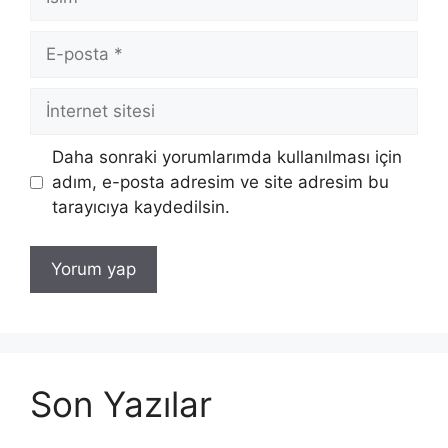
E-
posta
İnternet
sitesi
Daha sonraki yorumlarımda kullanılması için
adım, e-posta adresim ve site adresim bu
tarayıcıya kaydedilsin.
Son Yazılar