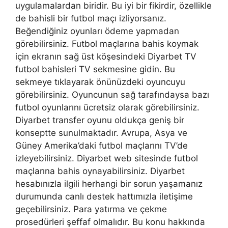
uygulamalardan biridir. Bu iyi bir fikirdir, özellikle
de bahisli bir futbol maçı izliyorsanız.
Beğendiğiniz oyunları ödeme yapmadan
görebilirsiniz. Futbol maçlarına bahis koymak
için ekranın sağ üst köşesindeki Diyarbet TV
futbol bahisleri TV sekmesine gidin. Bu
sekmeye tıklayarak önünüzdeki oyuncuyu
görebilirsiniz. Oyuncunun sağ tarafındaysa bazı
futbol oyunlarını ücretsiz olarak görebilirsiniz.
Diyarbet transfer oyunu oldukça geniş bir
konseptte sunulmaktadır. Avrupa, Asya ve
Güney Amerika’daki futbol maçlarını TV’de
izleyebilirsiniz. Diyarbet web sitesinde futbol
maçlarına bahis oynayabilirsiniz. Diyarbet
hesabınızla ilgili herhangi bir sorun yaşamanız
durumunda canlı destek hattımızla iletişime
geçebilirsiniz. Para yatırma ve çekme
prosedürleri şeffaf olmalıdır. Bu konu hakkında