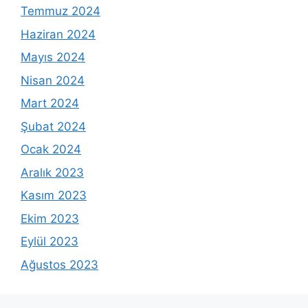
Temmuz 2024
Haziran 2024
Mayıs 2024
Nisan 2024
Mart 2024
Şubat 2024
Ocak 2024
Aralık 2023
Kasım 2023
Ekim 2023
Eylül 2023
Ağustos 2023