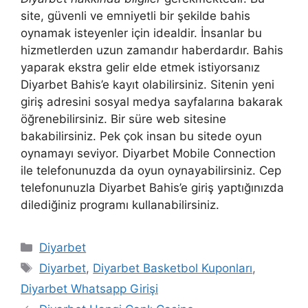
site, güvenli ve emniyetli bir şekilde bahis
oynamak isteyenler için idealdir. İnsanlar bu
hizmetlerden uzun zamandır haberdardır. Bahis
yaparak ekstra gelir elde etmek istiyorsanız
Diyarbet Bahis’e kayıt olabilirsiniz. Sitenin yeni
giriş adresini sosyal medya sayfalarına bakarak
öğrenebilirsiniz. Bir süre web sitesine
bakabilirsiniz. Pek çok insan bu sitede oyun
oynamayı seviyor. Diyarbet Mobile Connection
ile telefonunuzda da oyun oynayabilirsiniz. Cep
telefonunuzla Diyarbet Bahis’e giriş yaptığınızda
dilediğiniz programı kullanabilirsiniz.
Kategoriler
Diyarbet
Etiketler
Diyarbet
,
Diyarbet Basketbol Kuponları
,
Diyarbet Whatsapp Girişi