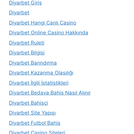
Diyarbet Giriş
Diyarbet
Diyarbet Hangi Canlı Casino
Diyarbet Online Casino Hakkında
Diyarbet Ruleti
Diyarbet Bilgisi
Diyarbet Barındırma
Diyarbet Kazanma Olasılığı
Diyarbet İlgili İstatistikleri
Diyarbet Bedava Bahis Nasıl Alınır
Diyarbet Bahisçi
Diyarbet Site Yapısı
Diyarbet Futbol Bahis
Diyarbet Casino Siteleri