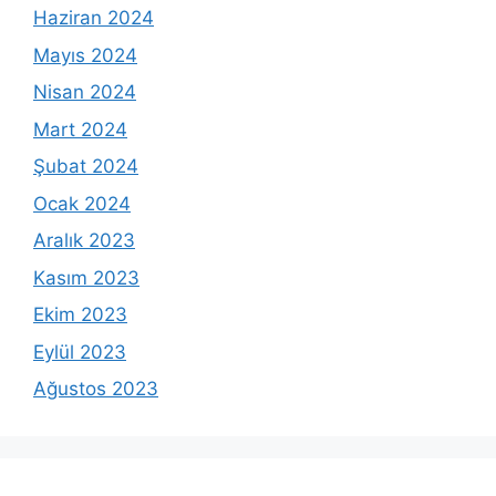
Haziran 2024
Mayıs 2024
Nisan 2024
Mart 2024
Şubat 2024
Ocak 2024
Aralık 2023
Kasım 2023
Ekim 2023
Eylül 2023
Ağustos 2023