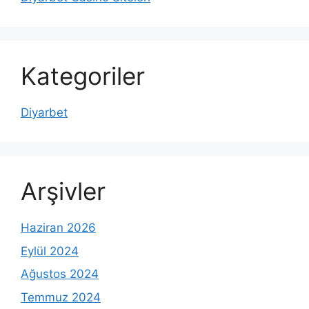
Kategoriler
Diyarbet
Arşivler
Haziran 2026
Eylül 2024
Ağustos 2024
Temmuz 2024