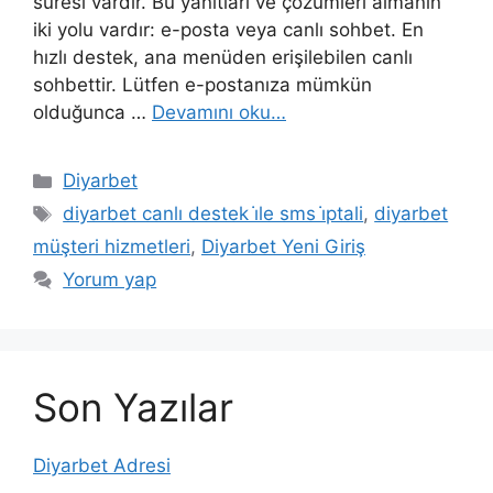
süresi vardır. Bu yanıtları ve çözümleri almanın
iki yolu vardır: e-posta veya canlı sohbet. En
hızlı destek, ana menüden erişilebilen canlı
sohbettir. Lütfen e-postanıza mümkün
olduğunca …
Devamını oku…
Kategoriler
Diyarbet
Etiketler
diyarbet canlı destek i̇le sms i̇ptali
,
diyarbet
müşteri hizmetleri
,
Diyarbet Yeni Giriş
Yorum yap
Son Yazılar
Diyarbet Adresi