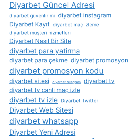
Diyarbet Güncel Adresi
diyarbet instagram
diyarbet güvenlir mi
Diyarbet Kayıt
diyarbet maç izleme
diyarbet müşteri hizmetleri
Diyarbet Nasıl Bir Site
diyarbet para yatirma
diyarbet para çekme
diyarbet promosyon
diyarbet promosyon kodu
diyarbet sitesi
diyarbet tv
diyarbet telegram
diyarbet tv canli maç izle
diyarbet tv izle
Diyarbet Twitter
Diyarbet Web Sitesi
diyarbet whatsapp
Diyarbet Yeni Adresi