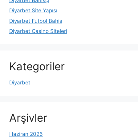
Diyarbet Bahisçi
Diyarbet Site Yapısı
Diyarbet Futbol Bahis
Diyarbet Casino Siteleri
Kategoriler
Diyarbet
Arşivler
Haziran 2026