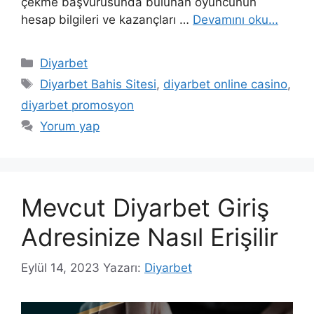
çekme başvurusunda bulunan oyuncunun
hesap bilgileri ve kazançları …
Devamını oku…
Kategoriler
Diyarbet
Etiketler
Diyarbet Bahis Sitesi
,
diyarbet online casino
,
diyarbet promosyon
Yorum yap
Mevcut Diyarbet Giriş
Adresinize Nasıl Erişilir
Eylül 14, 2023
Yazarı:
Diyarbet