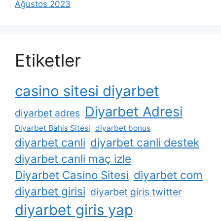
Ağustos 2023
Etiketler
casino sitesi diyarbet
Diyarbet Adresi
diyarbet adres
Diyarbet Bahis Sitesi
diyarbet bonus
diyarbet canli
diyarbet canli destek
diyarbet canli maç izle
Diyarbet Casino Sitesi
diyarbet com
diyarbet girisi
diyarbet giris twitter
diyarbet giris yap