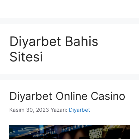
Diyarbet Bahis
Sitesi
Diyarbet Online Casino
Kasım 30, 2023
Yazarı:
Diyarbet