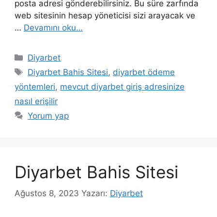
posta adresi gönderebilirsiniz. Bu süre zarfında
web sitesinin hesap yöneticisi sizi arayacak ve
…
Devamını oku…
Kategoriler
Diyarbet
Etiketler
Diyarbet Bahis Sitesi
,
diyarbet ödeme
yöntemleri
,
mevcut diyarbet giriş adresinize
nasıl erişilir
Yorum yap
Diyarbet Bahis Sitesi
Ağustos 8, 2023
Yazarı:
Diyarbet