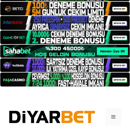
İçeriğe
atla
Menü