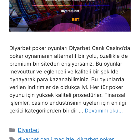
Diyarbet poker oyunları Diyarbet Canlı Casino’da
poker oynamanın alternatif bir yolu, özellikle de
premium bir siteden erişiyorsanız. Bu oyunlar
mevcuttur ve eğlenceli ve kaliteli bir şekilde
oynayarak para kazanabilirsiniz. Bu oyunlarda
verilen indirimler de oldukça iyi. Her tür poker
oyunu için yüksek kaliteli prosedürler. Finansal
işlemler, casino endüstrisinin üyeleri için en ilgi
çekici kategorilerden biridir …
Devamını oku…
Kategoriler
Diyarbet
Etiketler
diyarbet canli maç izle
,
diyarbet poker