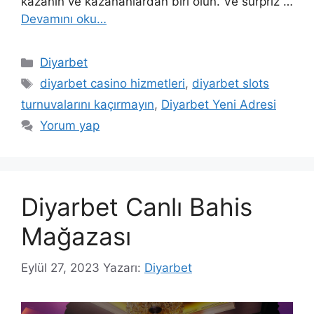
kazanın ve kazananlardan biri olun. Ve sürpriz …
Devamını oku…
Kategoriler
Diyarbet
Etiketler
diyarbet casino hizmetleri
,
diyarbet slots
turnuvalarını kaçırmayın
,
Diyarbet Yeni Adresi
Yorum yap
Diyarbet Canlı Bahis
Mağazası
Eylül 27, 2023
Yazarı:
Diyarbet