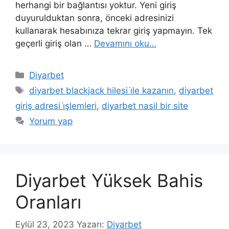
herhangi bir bağlantısı yoktur. Yeni giriş
duyurulduktan sonra, önceki adresinizi
kullanarak hesabınıza tekrar giriş yapmayın. Tek
geçerli giriş olan …
Devamını oku…
Kategoriler
Diyarbet
Etiketler
diyarbet blackjack hilesi i̇le kazanın
,
diyarbet
giriş adresi i̇şlemleri
,
diyarbet nasil bir site
Yorum yap
Diyarbet Yüksek Bahis
Oranları
Eylül 23, 2023
Yazarı:
Diyarbet