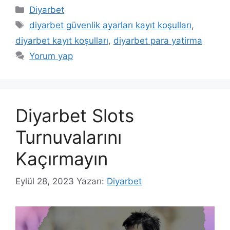
Kategoriler
Diyarbet
Etiketler
diyarbet güvenlik ayarları kayıt koşulları
,
diyarbet kayıt koşulları
,
diyarbet para yatirma
Yorum yap
Diyarbet Slots
Turnuvalarını
Kaçırmayın
Eylül 28, 2023
Yazarı:
Diyarbet