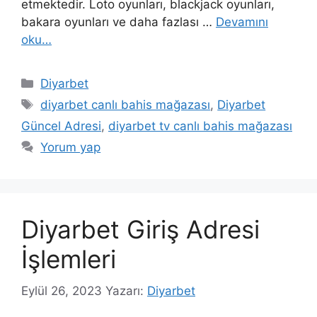
etmektedir. Loto oyunları, blackjack oyunları,
bakara oyunları ve daha fazlası …
Devamını
oku…
Kategoriler
Diyarbet
Etiketler
diyarbet canlı bahis mağazası
,
Diyarbet
Güncel Adresi
,
diyarbet tv canlı bahis mağazası
Yorum yap
Diyarbet Giriş Adresi
İşlemleri
Eylül 26, 2023
Yazarı:
Diyarbet