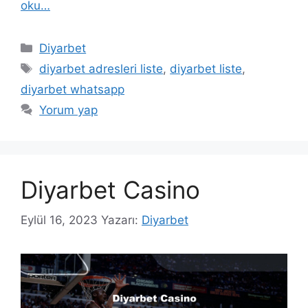
oku…
Kategoriler
Diyarbet
Etiketler
diyarbet adresleri liste
,
diyarbet liste
,
diyarbet whatsapp
Yorum yap
Diyarbet Casino
Eylül 16, 2023
Yazarı:
Diyarbet