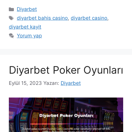
Kategoriler
Diyarbet
Etiketler
diyarbet bahis casino
,
diyarbet casino
,
diyarbet kayit
Yorum yap
Diyarbet Poker Oyunları
Eylül 15, 2023
Yazarı:
Diyarbet