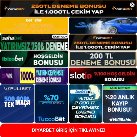
×
DIYARBET GİRİŞ İÇİN TIKLAYINIZ!