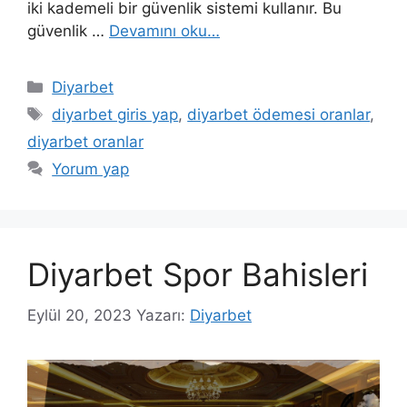
iki kademeli bir güvenlik sistemi kullanır. Bu
güvenlik …
Devamını oku…
Kategoriler
Diyarbet
Etiketler
diyarbet giris yap
,
diyarbet ödemesi oranlar
,
diyarbet oranlar
Yorum yap
Diyarbet Spor Bahisleri
Eylül 20, 2023
Yazarı:
Diyarbet