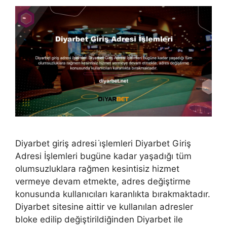
Diyarbet giriş adresi i̇şlemleri Diyarbet Giriş
Adresi İşlemleri bugüne kadar yaşadığı tüm
olumsuzluklara rağmen kesintisiz hizmet
vermeye devam etmekte, adres değiştirme
konusunda kullanıcıları karanlıkta bırakmaktadır.
Diyarbet sitesine aittir ve kullanılan adresler
bloke edilip değiştirildiğinden Diyarbet ile