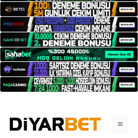
İçeriğe
atla
Menü