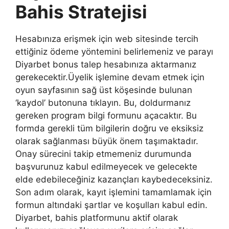
Bahis Stratejisi
Hesabınıza erişmek için web sitesinde tercih
ettiğiniz ödeme yöntemini belirlemeniz ve parayı
Diyarbet bonus talep hesabınıza aktarmanız
gerekecektir.Üyelik işlemine devam etmek için
oyun sayfasının sağ üst köşesinde bulunan
‘kaydol’ butonuna tıklayın. Bu, doldurmanız
gereken program bilgi formunu açacaktır. Bu
formda gerekli tüm bilgilerin doğru ve eksiksiz
olarak sağlanması büyük önem taşımaktadır.
Onay sürecini takip etmemeniz durumunda
başvurunuz kabul edilmeyecek ve gelecekte
elde edebileceğiniz kazançları kaybedeceksiniz.
Son adım olarak, kayıt işlemini tamamlamak için
formun altındaki şartlar ve koşulları kabul edin.
Diyarbet, bahis platformunu aktif olarak