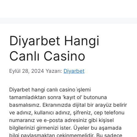
Diyarbet Hangi
Canlı Casino
Eylül 28, 2024
Yazarı:
Diyarbet
Diyarbet hangi canlı casino i̇şlemi
tamamladıktan sonra ‘kayıt ol’ butonuna
basmalısınız. Ekranınızda dijital bir arayüz belirir
ve adınız, kullanıcı adınız, şifreniz, cep telefonu
numaranız ve e-posta adresiniz gibi kişisel
bilgilerinizi girmenizi ister. Üyeler bu aşamada
bilgi paylaşmaktan çekinmemelidir. Bu sadece