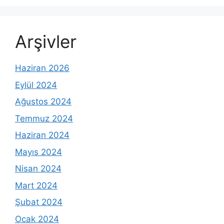
Arşivler
Haziran 2026
Eylül 2024
Ağustos 2024
Temmuz 2024
Haziran 2024
Mayıs 2024
Nisan 2024
Mart 2024
Şubat 2024
Ocak 2024