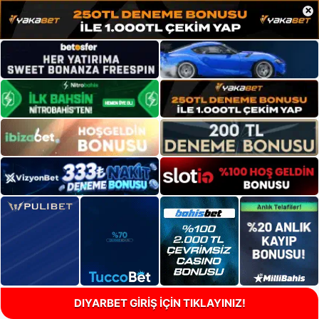
×
DIYARBET GİRİŞ İÇİN TIKLAYINIZ!