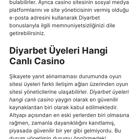
bulabilirler. Ayrıca casino sitesinin sosyal medya
platformlarını ve site yöneticisinin vermiş olduğu
e-posta adresini kullanarak Diyarbet
bonuslarıyla ilgili memnuniyetsizliğinizi dile
getirebilirsiniz.
Diyarbet Üyeleri Hangi
Canlı Casino
Şikayete yanıt alınamaması durumunda oyun
sitesi üyeleri farklı iletişim ağları üzerinden oyun
sitesi yöneticilerine ulaşabilirler.
Diyarbet üyeleri
hangi canlı casino
yaygın olarak en güvenilir
kaynaklardan biri olarak kabul edilmektedir.
Altyapı açısından en eski yerlerden biri olmasına
rağmen, zamanla dayanıklılığını kanıtlamış,
piyasada güvenilir bir yer gibi gelmiyordu. Bu
durum yönetimin durumu öngörmedeki