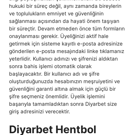
hukuki bir süreç değil, aynı zamanda bireylerin
ve toplulukların emniyet ve güvenliğinin
sağlanması açısından da hayati önem taşıyan
bir süreçtir. Devam etmeden önce tüm formların
onaylanması gerekir. Üyeliğinizi aktif hale
getirmek için sisteme kayıtlı e-posta adresinize
gönderilen e-posta mesajındaki linke tıklamanız
yeterlidir. Kullanıcı adınızı ve şifrenizi aldıktan
sonra bahis işlemi otomatik olarak
başlayacaktır. Bir kullanıcı adı ve şifre
oluşturduğunuzda hesabınızın meşruiyetini ve
güvenliğini garanti altına almak için güçlü bir
şifre seçmeniz önemlidir. Üyelik işlemini
başarıyla tamamladıktan sonra Diyarbet size
giriş adresinizi verecektir.
Diyarbet Hentbol