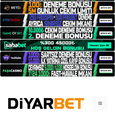
İçeriğe
atla
Menü