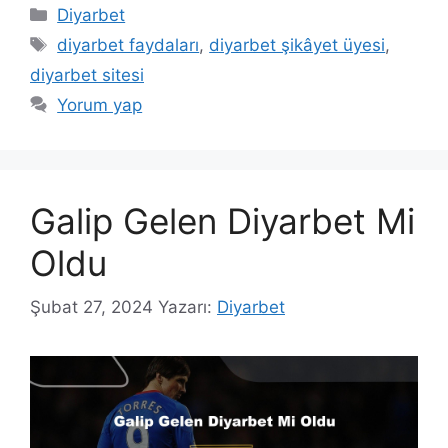
Kategoriler
Diyarbet
Etiketler
diyarbet faydaları
,
diyarbet şikâyet üyesi
,
diyarbet sitesi
Yorum yap
Galip Gelen Diyarbet Mi
Oldu
Şubat 27, 2024
Yazarı:
Diyarbet