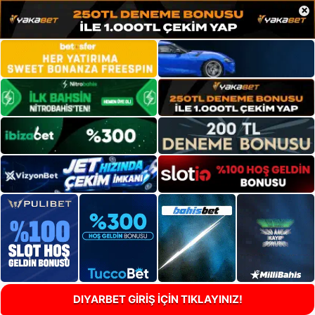
×
DIYARBET GİRİŞ İÇİN TIKLAYINIZ!