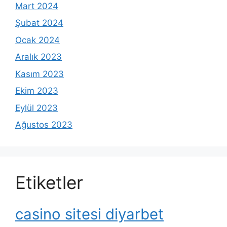
Mart 2024
Şubat 2024
Ocak 2024
Aralık 2023
Kasım 2023
Ekim 2023
Eylül 2023
Ağustos 2023
Etiketler
casino sitesi diyarbet