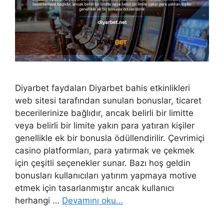
Diyarbet faydaları Diyarbet bahis etkinlikleri
web sitesi tarafından sunulan bonuslar, ticaret
becerilerinize bağlıdır, ancak belirli bir limitte
veya belirli bir limite yakın para yatıran kişiler
genellikle ek bir bonusla ödüllendirilir. Çevrimiçi
casino platformları, para yatırmak ve çekmek
için çeşitli seçenekler sunar. Bazı hoş geldin
bonusları kullanıcıları yatırım yapmaya motive
etmek için tasarlanmıştır ancak kullanıcı
herhangi …
Devamını oku…