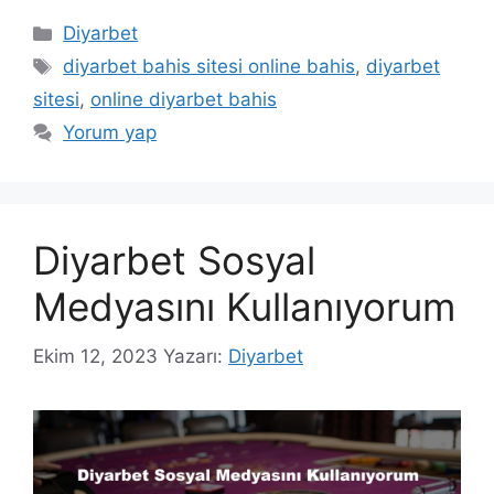
Kategoriler
Diyarbet
Etiketler
diyarbet bahis sitesi online bahis
,
diyarbet
sitesi
,
online diyarbet bahis
Yorum yap
Diyarbet Sosyal
Medyasını Kullanıyorum
Ekim 12, 2023
Yazarı:
Diyarbet