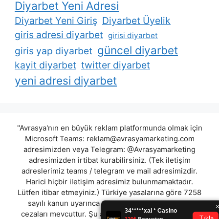
Diyarbet Yeni Adresi
Diyarbet Yeni Giriş
Diyarbet Üyelik
giris adresi diyarbet
girisi diyarbet
güncel diyarbet
giris yap diyarbet
kayit diyarbet
twitter diyarbet
yeni adresi diyarbet
"Avrasya'nın en büyük reklam platformunda olmak için
Microsoft Teams:
reklam@avrasyamarketing.com
adresimizden veya Telegram: @Avrasyamarketing
adresimizden irtibat kurabilirsiniz. (Tek iletişim
adreslerimiz teams / telegram ve mail adresimizdir.
Harici hiçbir iletişim adresimiz bulunmamaktadır.
Lütfen itibar etmeyiniz.) Türkiye yasalarına göre 7258
sayılı kanun uyarınca yasa dışı bahis oynamanın
cezaları mevcuttur. Şu an bulunduğunuz site hiç bir