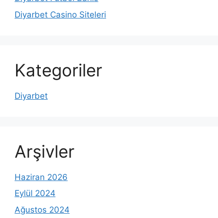
Diyarbet Casino Siteleri
Kategoriler
Diyarbet
Arşivler
Haziran 2026
Eylül 2024
Ağustos 2024