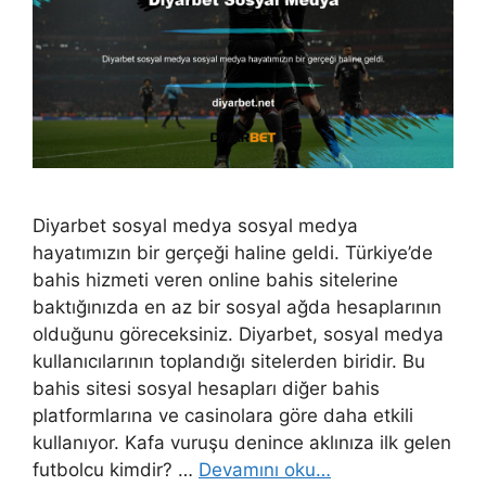
Diyarbet sosyal medya sosyal medya
hayatımızın bir gerçeği haline geldi. Türkiye’de
bahis hizmeti veren online bahis sitelerine
baktığınızda en az bir sosyal ağda hesaplarının
olduğunu göreceksiniz. Diyarbet, sosyal medya
kullanıcılarının toplandığı sitelerden biridir. Bu
bahis sitesi sosyal hesapları diğer bahis
platformlarına ve casinolara göre daha etkili
kullanıyor. Kafa vuruşu denince aklınıza ilk gelen
futbolcu kimdir? …
Devamını oku…