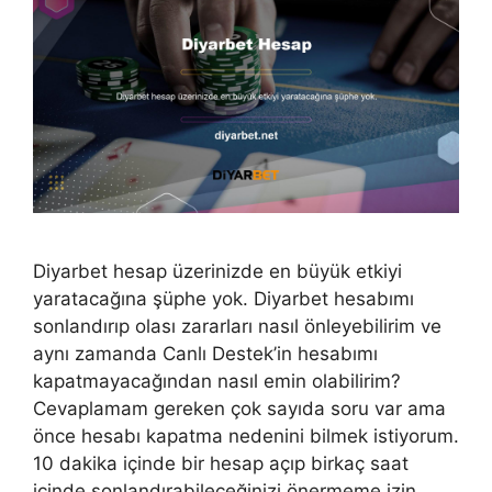
Diyarbet hesap üzerinizde en büyük etkiyi
yaratacağına şüphe yok. Diyarbet hesabımı
sonlandırıp olası zararları nasıl önleyebilirim ve
aynı zamanda Canlı Destek’in hesabımı
kapatmayacağından nasıl emin olabilirim?
Cevaplamam gereken çok sayıda soru var ama
önce hesabı kapatma nedenini bilmek istiyorum.
10 dakika içinde bir hesap açıp birkaç saat
içinde sonlandırabileceğinizi önermeme izin