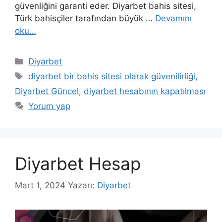
güvenliğini garanti eder. Diyarbet bahis sitesi,
Türk bahisçiler tarafından büyük …
Devamını
oku…
Kategoriler
Diyarbet
Etiketler
diyarbet bir bahis sitesi olarak güvenilirliği
,
Diyarbet Güncel
,
diyarbet hesabının kapatılması
Yorum yap
Diyarbet Hesap
Mart 1, 2024
Yazarı:
Diyarbet