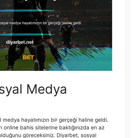
osyal Medya
 medya hayatımızın bir gerçeği haline geldi.
n online bahis sitelerine baktığınızda en az
olduğunu göreceksiniz. Diyarbet, sosyal