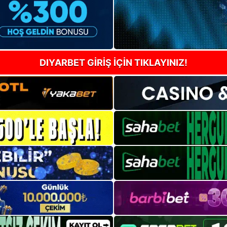
DIYARBET GİRİŞ İÇİN TIKLAYINIZ!