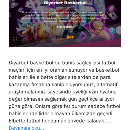
Diyarbet basketbol bu bahis sağlayıcısı futbol
maçları için en iyi oranları sunuyor ve basketbol
bahisleri ile elbette diğer sitelerden de para
kazanma fırsatına sahip oluyorsunuz, alternatif
araştırmalarımız sayesinde üyeliğinizin fiyatına
değer olmasını sağlamak gün geçtikçe artıyor
güne göre. Onlara göre bu durum sadece futbol
bahislerinde lider olmayan ülkemizde geçerli.
Elbette futbol her zaman zirvede kalacak. …
Devamını oku…