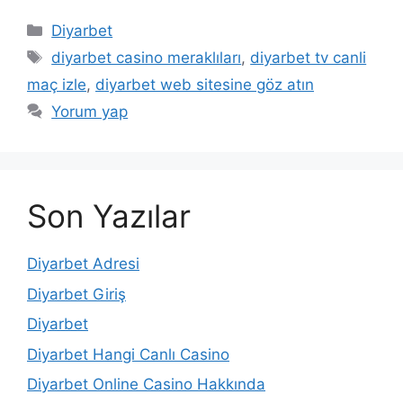
Kategoriler
Diyarbet
Etiketler
diyarbet casino meraklıları
,
diyarbet tv canli
maç izle
,
diyarbet web sitesine göz atın
Yorum yap
Son Yazılar
Diyarbet Adresi
Diyarbet Giriş
Diyarbet
Diyarbet Hangi Canlı Casino
Diyarbet Online Casino Hakkında