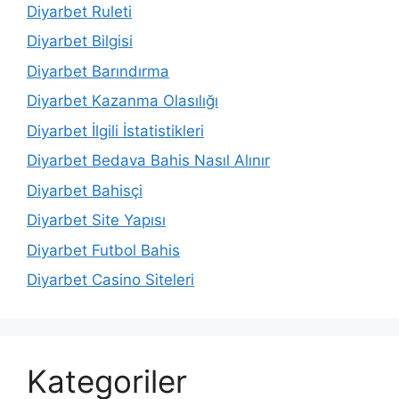
Diyarbet Ruleti
Diyarbet Bilgisi
Diyarbet Barındırma
Diyarbet Kazanma Olasılığı
Diyarbet İlgili İstatistikleri
Diyarbet Bedava Bahis Nasıl Alınır
Diyarbet Bahisçi
Diyarbet Site Yapısı
Diyarbet Futbol Bahis
Diyarbet Casino Siteleri
Kategoriler