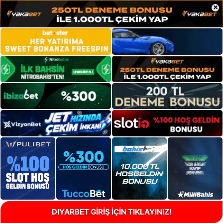
×
DIYARBET GİRİŞ İÇİN TIKLAYINIZ!