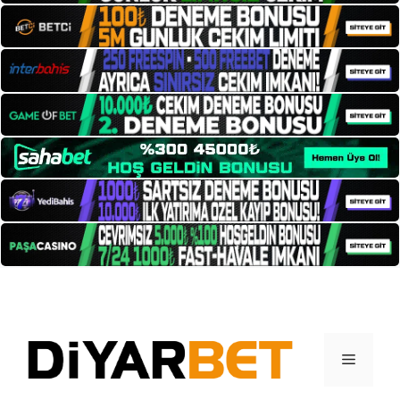
İçeriğe
atla
Menü