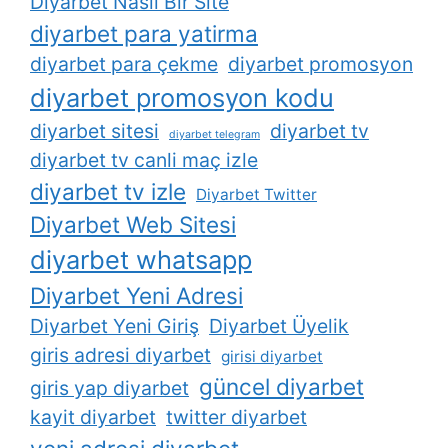
Diyarbet Nasıl Bir Site
diyarbet para yatirma
diyarbet para çekme
diyarbet promosyon
diyarbet promosyon kodu
diyarbet sitesi
diyarbet tv
diyarbet telegram
diyarbet tv canli maç izle
diyarbet tv izle
Diyarbet Twitter
Diyarbet Web Sitesi
diyarbet whatsapp
Diyarbet Yeni Adresi
Diyarbet Yeni Giriş
Diyarbet Üyelik
giris adresi diyarbet
girisi diyarbet
güncel diyarbet
giris yap diyarbet
kayit diyarbet
twitter diyarbet