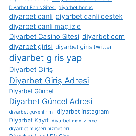
Diyarbet Bahis Sitesi
diyarbet bonus
diyarbet canli
diyarbet canli destek
diyarbet canli maç izle
Diyarbet Casino Sitesi
diyarbet com
diyarbet girisi
diyarbet giris twitter
diyarbet giris yap
Diyarbet Giriş
Diyarbet Giriş Adresi
Diyarbet Güncel
Diyarbet Güncel Adresi
diyarbet instagram
diyarbet güvenlir mi
Diyarbet Kayıt
diyarbet maç izleme
diyarbet müşteri hizmetleri