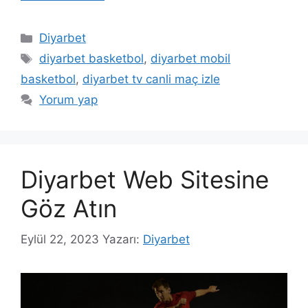
Kategoriler
Diyarbet
Etiketler
diyarbet basketbol
,
diyarbet mobil
basketbol
,
diyarbet tv canli maç izle
Yorum yap
Diyarbet Web Sitesine
Göz Atın
Eylül 22, 2023
Yazarı:
Diyarbet