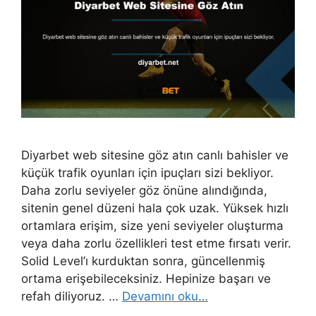
Diyarbet web sitesine göz atın canlı bahisler ve
küçük trafik oyunları için ipuçları sizi bekliyor.
Daha zorlu seviyeler göz önüne alındığında,
sitenin genel düzeni hala çok uzak. Yüksek hızlı
ortamlara erişim, size yeni seviyeler oluşturma
veya daha zorlu özellikleri test etme fırsatı verir.
Solid Level’ı kurduktan sonra, güncellenmiş
ortama erişebileceksiniz. Hepinize başarı ve
refah diliyoruz. …
Devamını oku…