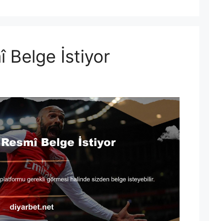
 Belge İstiyor