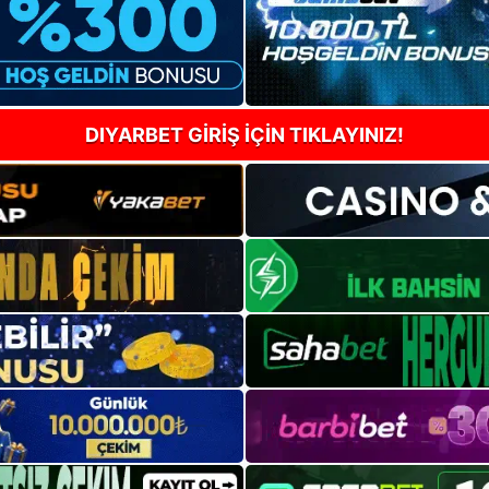
DIYARBET GİRİŞ İÇİN TIKLAYINIZ!