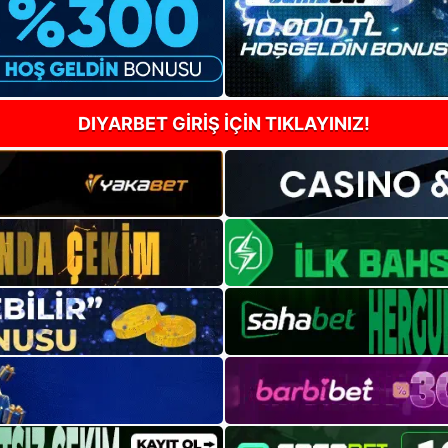
DIYARBET GİRİŞ İÇİN TIKLAYINIZ!