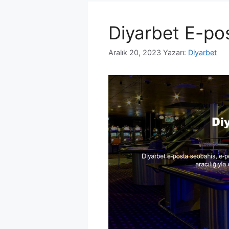
Diyarbet E-po
Aralık 20, 2023
Yazarı:
Diyarbet