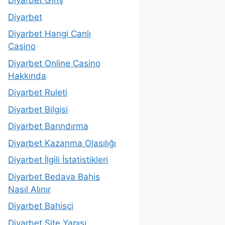
Diyarbet Giriş
Diyarbet
Diyarbet Hangi Canlı
Casino
Diyarbet Online Casino
Hakkında
Diyarbet Ruleti
Diyarbet Bilgisi
Diyarbet Barındırma
Diyarbet Kazanma Olasılığı
Diyarbet İlgili İstatistikleri
Diyarbet Bedava Bahis
Nasıl Alınır
Diyarbet Bahisçi
Diyarbet Site Yapısı