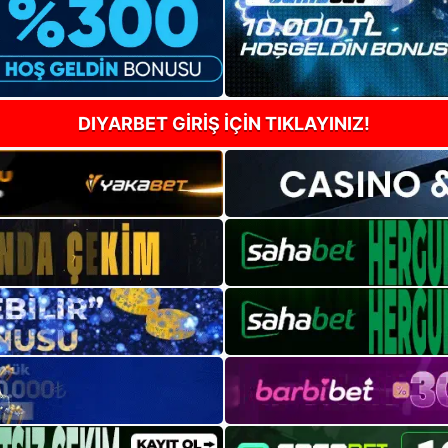
DIYARBET GİRİŞ İÇİN TIKLAYINIZ!