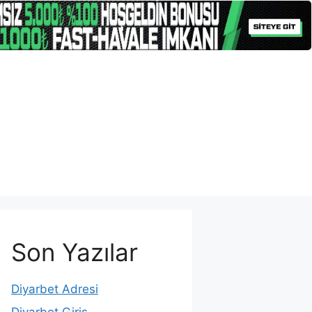
Son Yazılar
Diyarbet Adresi