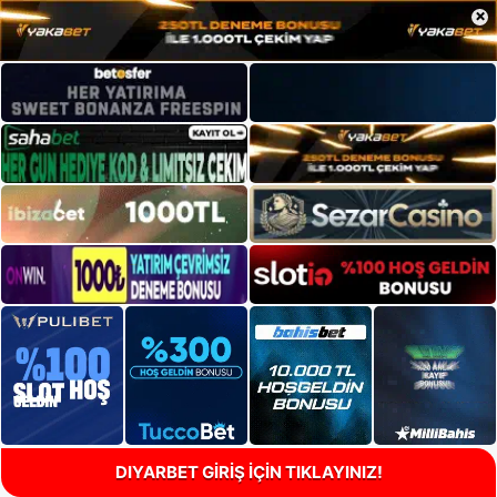
×
DIYARBET GİRİŞ İÇİN TIKLAYINIZ!