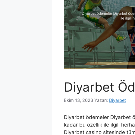
Diyarbet Ö
Ekim 13, 2023
Yazarı:
Diyarbet
Diyarbet ödemeler Diyarbet ö
kadar bu özellik ile ilgili he
Diyarbet casino sitesinde tüm