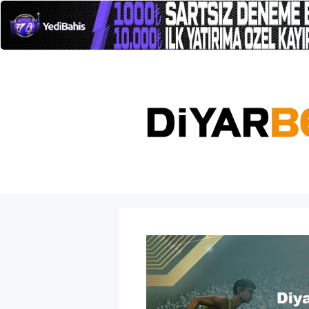
İçeriğe
atla