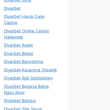
Diyarbet Giriş
Diyarbet
Diyarbet Hangi Canlı
Casino
Diyarbet Online Casino
Hakkında
Diyarbet Ruleti
Diyarbet Bilgisi
Diyarbet Barındırma
Diyarbet Kazanma Olasılığı
Diyarbet İlgili İstatistikleri
Diyarbet Bedava Bahis
Nasıl Alınır
Diyarbet Bahisçi
Diyarbet Site Yapısı