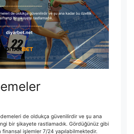
demeler
demeleri de oldukça güvenilirdir ve şu ana
rhangi bir şikayete rastlamadık. Gördüğünüz gibi
 finansal işlemler 7/24 yapılabilmektedir.