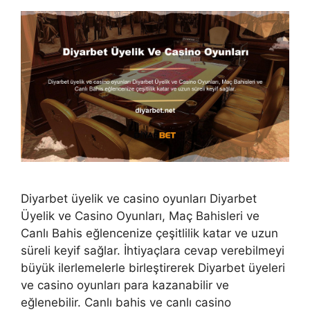
Diyarbet üyelik ve casino oyunları Diyarbet
Üyelik ve Casino Oyunları, Maç Bahisleri ve
Canlı Bahis eğlencenize çeşitlilik katar ve uzun
süreli keyif sağlar. İhtiyaçlara cevap verebilmeyi
büyük ilerlemelerle birleştirerek Diyarbet üyeleri
ve casino oyunları para kazanabilir ve
eğlenebilir. Canlı bahis ve canlı casino