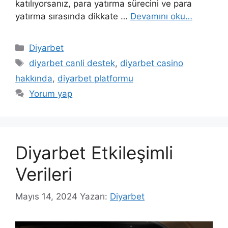
katılıyorsanız, para yatırma sürecini ve para
yatırma sırasında dikkate …
Devamını oku…
Kategoriler
Diyarbet
Etiketler
diyarbet canli destek
,
diyarbet casino
hakkında
,
diyarbet platformu
Yorum yap
Diyarbet Etkileşimli
Verileri
Mayıs 14, 2024
Yazarı:
Diyarbet