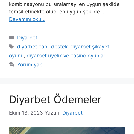
kombinasyonu bu sıralamayı en uygun şekilde
temsil etmekte olup, en uygun şekilde …
Devamını oku…
Kategoriler
Diyarbet
Etiketler
diyarbet canli destek
,
diyarbet şikayet
oyunu
,
diyarbet üyelik ve casino oyunları
Yorum yap
Diyarbet Ödemeler
Ekim 13, 2023
Yazarı:
Diyarbet