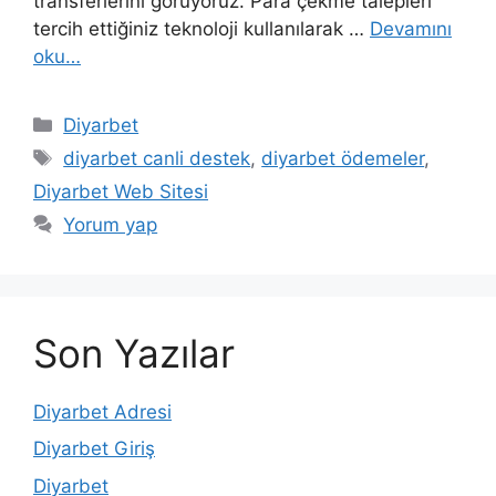
transferlerini görüyoruz. Para çekme talepleri
tercih ettiğiniz teknoloji kullanılarak …
Devamını
oku…
Kategoriler
Diyarbet
Etiketler
diyarbet canli destek
,
diyarbet ödemeler
,
Diyarbet Web Sitesi
Yorum yap
Son Yazılar
Diyarbet Adresi
Diyarbet Giriş
Diyarbet