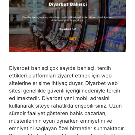
Diyarbet bahisçi çok sayıda bahisçi, tercih
ettikleri platformları ziyaret etmek için web
sitelerine erişime ihtiyaç duyar. Diyarbet web
sitesi genellikle güvenli içeriği nedeniyle tercih
edilmektedir. Diyarbet yeni mobil adresini
kullanarak siteye rahatlıkla erişebilirsiniz. Uzun
süredir faaliyet gösteren bahis pazarları,
müşterilerinin oyun oynarken emniyetini ve
emniyetini sağlayan özel hizmetler sunmaktadır.