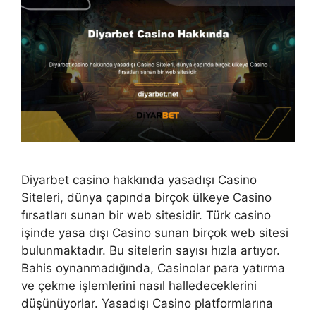
Diyarbet casino hakkında yasadışı Casino
Siteleri, dünya çapında birçok ülkeye Casino
fırsatları sunan bir web sitesidir. Türk casino
işinde yasa dışı Casino sunan birçok web sitesi
bulunmaktadır. Bu sitelerin sayısı hızla artıyor.
Bahis oynanmadığında, Casinolar para yatırma
ve çekme işlemlerini nasıl halledeceklerini
düşünüyorlar. Yasadışı Casino platformlarına