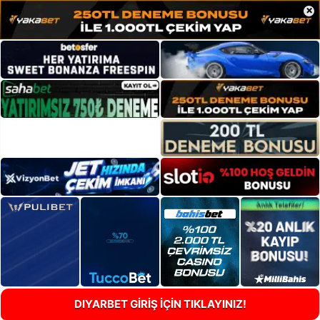
×
DIYARBET GİRİŞ İÇİN TIKLAYINIZ!