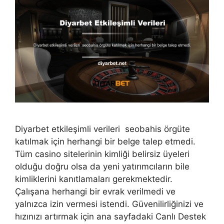
Diyarbet etkileşimli verileri seobahis örgüte
katılmak için herhangi bir belge talep etmedi.
Tüm casino sitelerinin kimliği belirsiz üyeleri
olduğu doğru olsa da yeni yatırımcıların bile
kimliklerini kanıtlamaları gerekmektedir.
Çalışana herhangi bir evrak verilmedi ve
yalnızca izin vermesi istendi. Güvenilirliğinizi ve
hızınızı artırmak için ana sayfadaki Canlı Destek