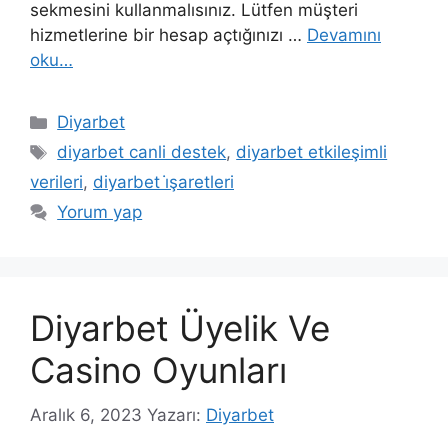
sekmesini kullanmalısınız. Lütfen müşteri
hizmetlerine bir hesap açtığınızı …
Devamını
oku…
Kategoriler
Diyarbet
Etiketler
diyarbet canli destek
,
diyarbet etkileşimli
verileri
,
diyarbet i̇şaretleri
Yorum yap
Diyarbet Üyelik Ve
Casino Oyunları
Aralık 6, 2023
Yazarı:
Diyarbet