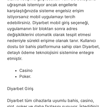
uğraşmak istemiyor ancak engellerle
karşılaştığınızda sisteme engelsiz erişim
istiyorsanız mobil uygulamayı tercih
edebilirsiniz. Diyarbet mobil giriş seçeneği,
uygulamanın bir bloktan sonra adres
değişikliklerini otomatik olarak tespit etmesi
nedeniyle sürekli erişime olanak tanır. Kullanıcı
dostu bir bahis platformuna sahip olan Diyarbet,
detaylı ödeme teknolojisini sistemine entegre
etmiştir.
Casino
Poker.
Diyarbet Giriş
Diyarbet tüm cihazlarla uyumlu bahis, casino,
slot, poker ve daha fazlasını sunuyor. İstediğiniz