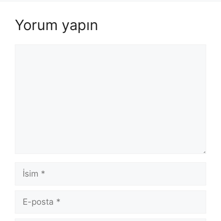
Yorum yapın
Yorum
İsim
E-
posta