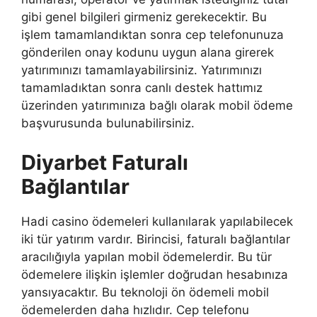
gibi genel bilgileri girmeniz gerekecektir. Bu
işlem tamamlandıktan sonra cep telefonunuza
gönderilen onay kodunu uygun alana girerek
yatırımınızı tamamlayabilirsiniz. Yatırımınızı
tamamladıktan sonra canlı destek hattımız
üzerinden yatırımınıza bağlı olarak mobil ödeme
başvurusunda bulunabilirsiniz.
Diyarbet Faturalı
Bağlantılar
Hadi casino ödemeleri kullanılarak yapılabilecek
iki tür yatırım vardır. Birincisi, faturalı bağlantılar
aracılığıyla yapılan mobil ödemelerdir. Bu tür
ödemelere ilişkin işlemler doğrudan hesabınıza
yansıyacaktır. Bu teknoloji ön ödemeli mobil
ödemelerden daha hızlıdır. Cep telefonu