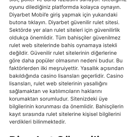
oyunu dilediğiniz platformda kolayca oynayın.
Diyarbet Mobil’e giriş yapmak için yukarıdaki
butona tıklayın. Diyarbet güvenilir rulet sitesi.
Sektörde yer alan rulet siteleri için güvenilirlik
oldukça önemlidir. Tüm bahisçiler güvenilmez
rulet web sitelerinde bahis oynamaya istekli
değildir. Güvenilir rulet sitelerinin diğerlerine
göre daha popüler olmasının nedeni budur. Bu
faktörlerden ilki meşruiyettir. Yasallık açısından
bakıldığında casino lisansları geçerlidir. Casino
lisansları, rulet web sitelerinin yasallığını
sağlamaktan ve katılımcıların haklarını
korumaktan sorumludur. Sitenizdeki üye
bilgilerinin korunması da önemlidir. Bahisçilerin
kayıt sırasında rulet sitelerine kişisel bilgilerini
verdikleri bilinmektedir.