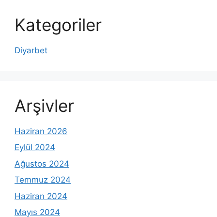
Kategoriler
Diyarbet
Arşivler
Haziran 2026
Eylül 2024
Ağustos 2024
Temmuz 2024
Haziran 2024
Mayıs 2024