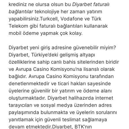
krediniz ne olursa olsun bu
Diyarbet faturalı
bağlantılar
teknolojiye her zaman yatırım
yapabilirsiniz.Turkcell, Vodafone ve Türk
Telekom gibi faturalı bağlantıları kullanarak
mobil ödeme yapmak çok kolay.
Diyarbet yeni giriş adresine güvenebilir miyim?
Diyarbet, Türkiye’deki gelişmiş altyapı
özelliklerine sahip canlı bahis sitelerinden biridir
ve Avrupa Casino Komisyonu’na lisanslı olarak
bağlıdır. Avrupa Casino Komisyonu tarafından
denetlenmektedir ve ticari hakları sayesinde
üyelerine güvenilir bir yatırım ve ödeme alanı
oluşturmaktadır. Diyarbet halihazırda internet
tarayıcıları ve sosyal medya üzerinden adres
paylaşımında bulunmakta ve üyelerin sorularını
yanıtlamak için güvenli teslimat sağlamaya
devam etmektedir.Diyarbet, BTK’nın