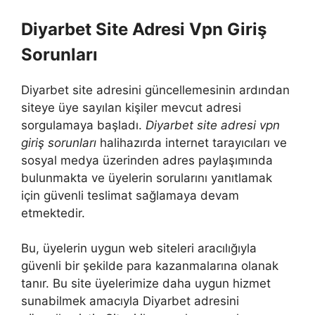
Diyarbet Site Adresi Vpn Giriş
Sorunları
Diyarbet site adresini güncellemesinin ardından
siteye üye sayılan kişiler mevcut adresi
sorgulamaya başladı.
Diyarbet site adresi vpn
giriş sorunları
halihazırda internet tarayıcıları ve
sosyal medya üzerinden adres paylaşımında
bulunmakta ve üyelerin sorularını yanıtlamak
için güvenli teslimat sağlamaya devam
etmektedir.
Bu, üyelerin uygun web siteleri aracılığıyla
güvenli bir şekilde para kazanmalarına olanak
tanır. Bu site üyelerimize daha uygun hizmet
sunabilmek amacıyla Diyarbet adresini