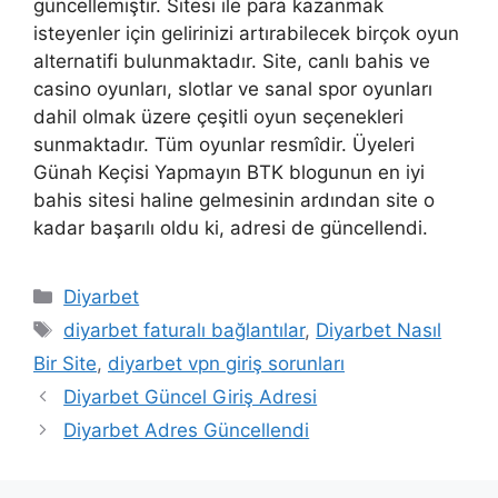
güncellemiştir. Sitesi ile para kazanmak
isteyenler için gelirinizi artırabilecek birçok oyun
alternatifi bulunmaktadır. Site, canlı bahis ve
casino oyunları, slotlar ve sanal spor oyunları
dahil olmak üzere çeşitli oyun seçenekleri
sunmaktadır. Tüm oyunlar resmîdir. Üyeleri
Günah Keçisi Yapmayın BTK blogunun en iyi
bahis sitesi haline gelmesinin ardından site o
kadar başarılı oldu ki, adresi de güncellendi.
Kategoriler
Diyarbet
Etiketler
diyarbet faturalı bağlantılar
,
Diyarbet Nasıl
Bir Site
,
diyarbet vpn giriş sorunları
Diyarbet Güncel Giriş Adresi
Diyarbet Adres Güncellendi