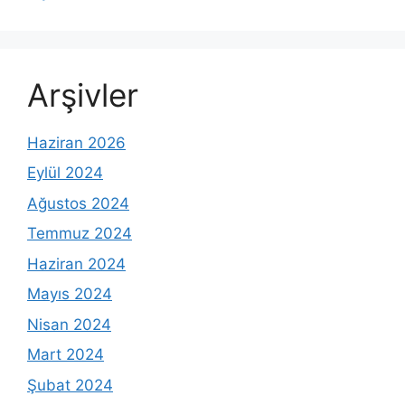
Arşivler
Haziran 2026
Eylül 2024
Ağustos 2024
Temmuz 2024
Haziran 2024
Mayıs 2024
Nisan 2024
Mart 2024
Şubat 2024