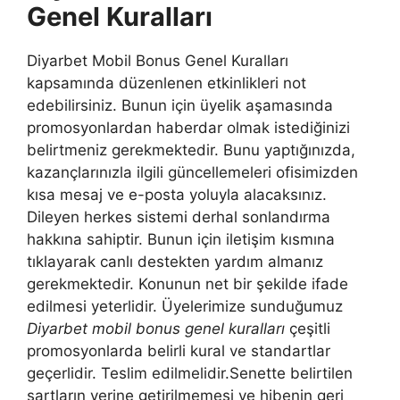
Genel Kuralları
Diyarbet Mobil Bonus Genel Kuralları
kapsamında düzenlenen etkinlikleri not
edebilirsiniz. Bunun için üyelik aşamasında
promosyonlardan haberdar olmak istediğinizi
belirtmeniz gerekmektedir. Bunu yaptığınızda,
kazançlarınızla ilgili güncellemeleri ofisimizden
kısa mesaj ve e-posta yoluyla alacaksınız.
Dileyen herkes sistemi derhal sonlandırma
hakkına sahiptir. Bunun için iletişim kısmına
tıklayarak canlı destekten yardım almanız
gerekmektedir. Konunun net bir şekilde ifade
edilmesi yeterlidir. Üyelerimize sunduğumuz
Diyarbet mobil bonus genel kuralları
çeşitli
promosyonlarda belirli kural ve standartlar
geçerlidir. Teslim edilmelidir.Senette belirtilen
şartların yerine getirilmemesi ve hibenin geri