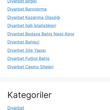
Diyarbet Bilgisi
Diyarbet Barındırma
Diyarbet Kazanma Olasılığı
Diyarbet İlgili İstatistikleri
Diyarbet Bedava Bahis Nasıl Alınır
Diyarbet Bahisçi
Diyarbet Site Yapısı
Diyarbet Futbol Bahis
Diyarbet Casino Siteleri
Kategoriler
Diyarbet