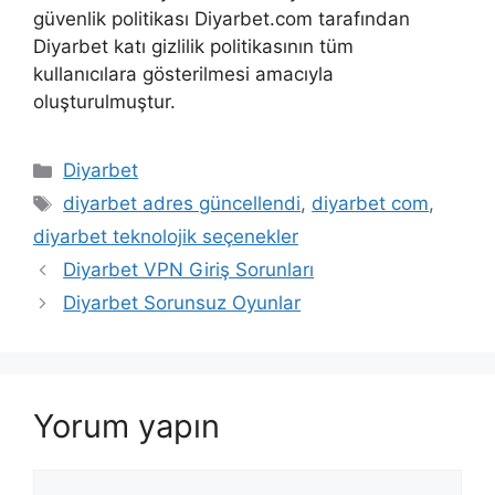
güvenlik politikası Diyarbet.com tarafından
Diyarbet katı gizlilik politikasının tüm
kullanıcılara gösterilmesi amacıyla
oluşturulmuştur.
Kategoriler
Diyarbet
Etiketler
diyarbet adres güncellendi
,
diyarbet com
,
diyarbet teknolojik seçenekler
Diyarbet VPN Giriş Sorunları
Diyarbet Sorunsuz Oyunlar
Yorum yapın
Yorum