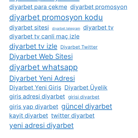
diyarbet para çekme
diyarbet promosyon
diyarbet promosyon kodu
diyarbet sitesi
diyarbet tv
diyarbet telegram
diyarbet tv canli maç izle
diyarbet tv izle
Diyarbet Twitter
Diyarbet Web Sitesi
diyarbet whatsapp
Diyarbet Yeni Adresi
Diyarbet Yeni Giriş
Diyarbet Üyelik
giris adresi diyarbet
girisi diyarbet
güncel diyarbet
giris yap diyarbet
kayit diyarbet
twitter diyarbet
yeni adresi diyarbet