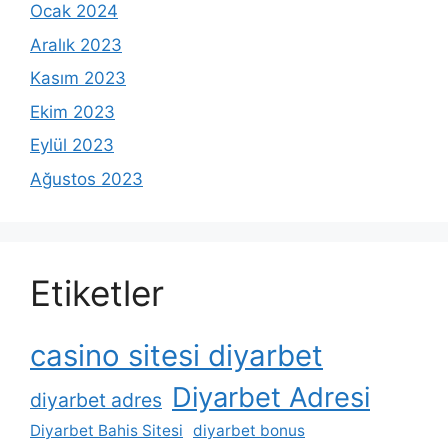
Ocak 2024
Aralık 2023
Kasım 2023
Ekim 2023
Eylül 2023
Ağustos 2023
Etiketler
casino sitesi diyarbet
Diyarbet Adresi
diyarbet adres
Diyarbet Bahis Sitesi
diyarbet bonus