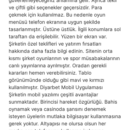
güvenemeyeceğiniz anlamına gelir. Ayrıca tekli
ve çiftli gibi seçenekler geçersizdir. Para
çekmek için kullanılmaz. Bu nedenle oyun
menüsü telefon ekranına uygun şekilde
tasarlanmıştır. Üstüne üstlük. İlgili konumlara sol
taraftan da erişilebilir. Yüzen bir ekran var.
Şirketin özel teklifleri ve yatırım fırsatları
hakkında daha fazla bilgi edinin. Sitenin orta
kısmı şirket oyunlarının ve spor müsabakalarının
canlı yayınlarına ayrılmıştır. Oradan gerekli
kararları hemen verebilirsiniz. Tablo
görünümünde olduğu gibi mavi ve kırmızı
kullanılmıştır. Diyarbet Mobil Uygulaması
Şirketin mobil yazılımı çeşitli avantajlar
sunmaktadır. Birincisi hareket özgürlüğü. Bahis
oynamak veya casinoda şansını denemek
isteyen üyelerin mutlaka bilgisayar kullanmasına
gerek yoktur. Altyapısı ne olursa olsun her