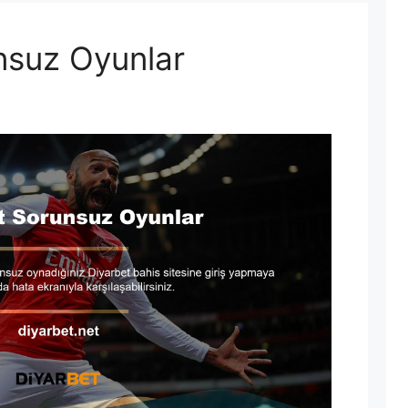
nsuz Oyunlar