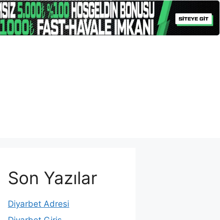
Son Yazılar
Diyarbet Adresi