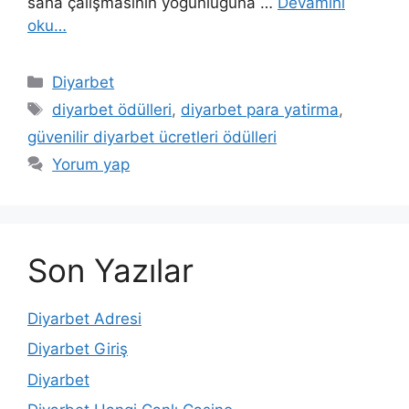
saha çalışmasının yoğunluğuna …
Devamını
oku…
Kategoriler
Diyarbet
Etiketler
diyarbet ödülleri
,
diyarbet para yatirma
,
güvenilir diyarbet ücretleri ödülleri
Yorum yap
Son Yazılar
Diyarbet Adresi
Diyarbet Giriş
Diyarbet