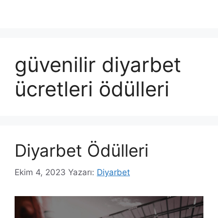
güvenilir diyarbet
ücretleri ödülleri
Diyarbet Ödülleri
Ekim 4, 2023
Yazarı:
Diyarbet