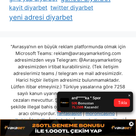
kayit diyarbet
twitter diyarbet
yeni adresi diyarbet
"Avrasya'nın en büyük reklam platformunda olmak için
Microsoft Teams:
reklam@avrasyamarketing.com
adresimizden veya Telegram: @Avrasyamarketing
adresimizden irtibat kurabilirsiniz. (Tek iletişim
adreslerimiz teams / telegram ve mail adresimizdir.
Harici hiçbir iletişim adresimiz bulunmamaktadır.
Lütfen itibar etmeyiniz.) Türkiye yasalarına göre 7258
sayılı kanun uyarınca yasa dışı bahis oynamanın
cezaları mevcuttur. Şu an bulunduğunuz site hiç bir
şekilde illegal bahis oyunları oynatmıyor ve oynamaya
aracı olmuyordur.
fantasiaslot
|
moronicasino
|
unibahis
|
betsilin
|
roksbahis
|
superbetinguvenilirmi
|
×
betsvia
|
betbaba
"