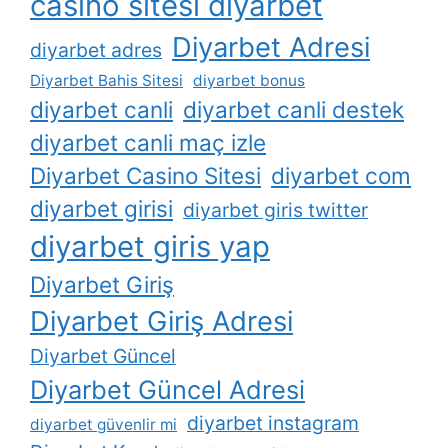
casino sitesi diyarbet
Diyarbet Adresi
diyarbet adres
Diyarbet Bahis Sitesi
diyarbet bonus
diyarbet canli
diyarbet canli destek
diyarbet canli maç izle
Diyarbet Casino Sitesi
diyarbet com
diyarbet girisi
diyarbet giris twitter
diyarbet giris yap
Diyarbet Giriş
Diyarbet Giriş Adresi
Diyarbet Güncel
Diyarbet Güncel Adresi
diyarbet instagram
diyarbet güvenlir mi