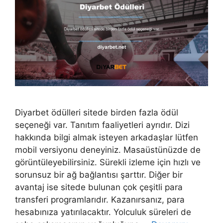
Diyarbet ödülleri sitede birden fazla ödül
seçeneği var. Tanıtım faaliyetleri ayrıdır. Dizi
hakkında bilgi almak isteyen arkadaşlar lütfen
mobil versiyonu deneyiniz. Masaüstünüzde de
görüntüleyebilirsiniz. Sürekli izleme için hızlı ve
sorunsuz bir ağ bağlantısı şarttır. Diğer bir
avantaj ise sitede bulunan çok çeşitli para
transferi programlarıdır. Kazanırsanız, para
hesabınıza yatırılacaktır. Yolculuk süreleri de