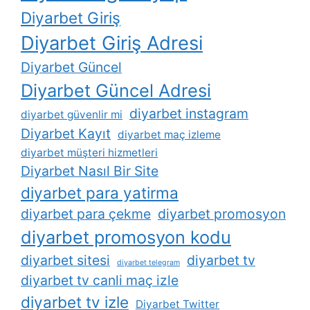
Diyarbet Giriş
Diyarbet Giriş Adresi
Diyarbet Güncel
Diyarbet Güncel Adresi
diyarbet instagram
diyarbet güvenlir mi
Diyarbet Kayıt
diyarbet maç izleme
diyarbet müşteri hizmetleri
Diyarbet Nasıl Bir Site
diyarbet para yatirma
diyarbet para çekme
diyarbet promosyon
diyarbet promosyon kodu
diyarbet sitesi
diyarbet tv
diyarbet telegram
diyarbet tv canli maç izle
diyarbet tv izle
Diyarbet Twitter