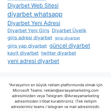
Diyarbet Web Sitesi
diyarbet whatsapp
Diyarbet Yeni Adresi
Diyarbet Yeni Giriş
Diyarbet Üyelik
giris adresi diyarbet
girisi diyarbet
güncel diyarbet
giris yap diyarbet
kayit diyarbet
twitter diyarbet
yeni adresi diyarbet
"Avrasya'nın en büyük reklam platformunda olmak için
Microsoft Teams:
reklam@avrasyamarketing.com
adresimizden veya Telegram: @Avrasyamarketing
adresimizden irtibat kurabilirsiniz. (Tek iletişim
adreslerimiz teams / telegram ve mail adresimizdir.