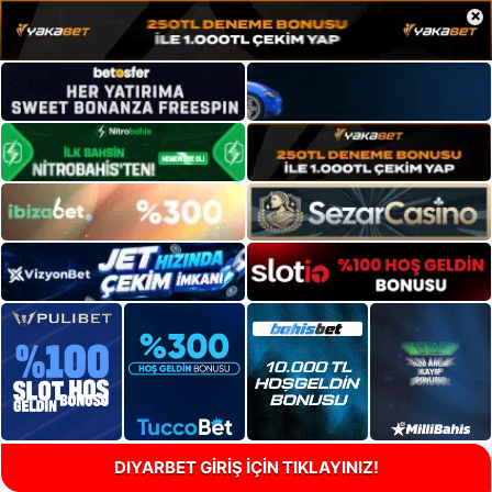
×
DIYARBET GİRİŞ İÇİN TIKLAYINIZ!