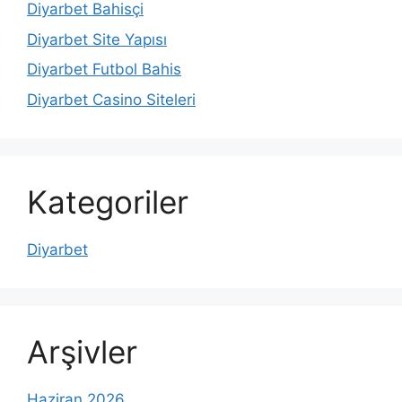
Diyarbet Bahisçi
Diyarbet Site Yapısı
Diyarbet Futbol Bahis
Diyarbet Casino Siteleri
Kategoriler
Diyarbet
Arşivler
Haziran 2026