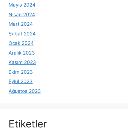
Mayıs 2024
Nisan 2024
Mart 2024
Şubat 2024
Ocak 2024
Aralık 2023
Kasım 2023
Ekim 2023
Eylül 2023
Ağustos 2023
Etiketler