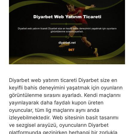
Diyarbet web yatırım ticareti Diyarbet size en
keyifli bahis deneyimini yaşatmak için oyunların
görüntülenme sırasını ayarladı. Kendi maçlarını
yayınlayarak daha faydalı kupon üreten
oyuncular, tüm lig maçlarını aynı anda
izleyebilmektedir. Web sitesinin basit tasarımı
ve sezgisel arayüzü, oyuncuların Diyarbet
platformunda gezinirken herhangi bir zorlukla