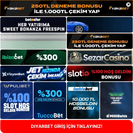
×
DIYARBET GİRİŞ İÇİN TIKLAYINIZ!