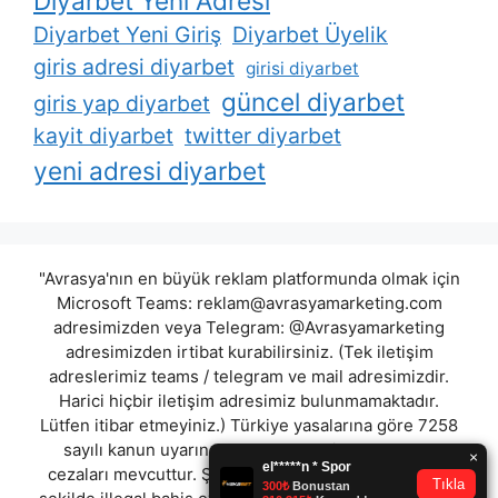
Diyarbet Yeni Adresi
Diyarbet Yeni Giriş
Diyarbet Üyelik
giris adresi diyarbet
girisi diyarbet
güncel diyarbet
giris yap diyarbet
kayit diyarbet
twitter diyarbet
yeni adresi diyarbet
"Avrasya'nın en büyük reklam platformunda olmak için
Microsoft Teams:
reklam@avrasyamarketing.com
adresimizden veya Telegram: @Avrasyamarketing
adresimizden irtibat kurabilirsiniz. (Tek iletişim
adreslerimiz teams / telegram ve mail adresimizdir.
Harici hiçbir iletişim adresimiz bulunmamaktadır.
Lütfen itibar etmeyiniz.) Türkiye yasalarına göre 7258
sayılı kanun uyarınca yasa dışı bahis oynamanın
cezaları mevcuttur. Şu an bulunduğunuz site hiç bir