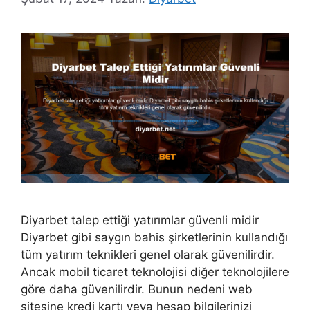
Diyarbet talep ettiği yatırımlar güvenli midir
Diyarbet gibi saygın bahis şirketlerinin kullandığı
tüm yatırım teknikleri genel olarak güvenilirdir.
Ancak mobil ticaret teknolojisi diğer teknolojilere
göre daha güvenilirdir. Bunun nedeni web
sitesine kredi kartı veya hesap bilgilerinizi