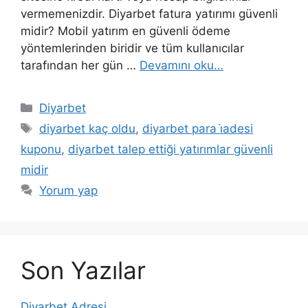
vermemenizdir. Diyarbet fatura yatırımı güvenli
midir? Mobil yatırım en güvenli ödeme
yöntemlerinden biridir ve tüm kullanıcılar
tarafından her gün …
Devamını oku…
Kategoriler
Diyarbet
Etiketler
diyarbet kaç oldu
,
diyarbet para i̇adesi
kuponu
,
diyarbet talep ettiği yatırımlar güvenli
midir
Yorum yap
Son Yazılar
Diyarbet Adresi