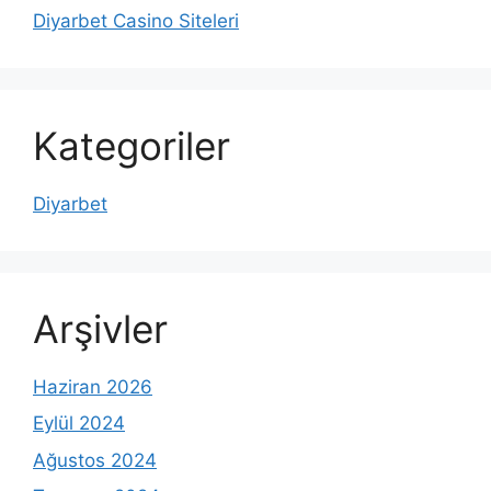
Diyarbet Casino Siteleri
Kategoriler
Diyarbet
Arşivler
Haziran 2026
Eylül 2024
Ağustos 2024