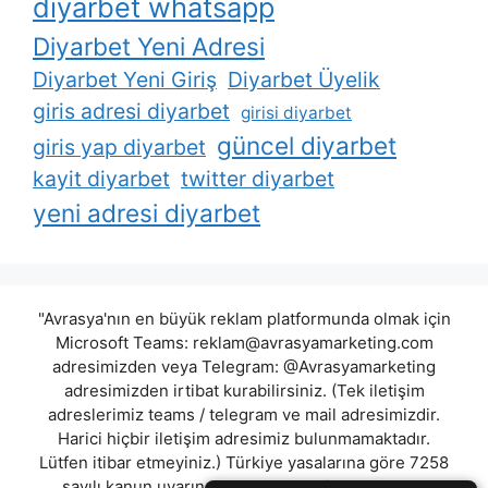
diyarbet whatsapp
Diyarbet Yeni Adresi
Diyarbet Yeni Giriş
Diyarbet Üyelik
giris adresi diyarbet
girisi diyarbet
güncel diyarbet
giris yap diyarbet
kayit diyarbet
twitter diyarbet
yeni adresi diyarbet
"Avrasya'nın en büyük reklam platformunda olmak için
Microsoft Teams:
reklam@avrasyamarketing.com
adresimizden veya Telegram: @Avrasyamarketing
adresimizden irtibat kurabilirsiniz. (Tek iletişim
adreslerimiz teams / telegram ve mail adresimizdir.
Harici hiçbir iletişim adresimiz bulunmamaktadır.
Lütfen itibar etmeyiniz.) Türkiye yasalarına göre 7258
sayılı kanun uyarınca yasa dışı bahis oynamanın