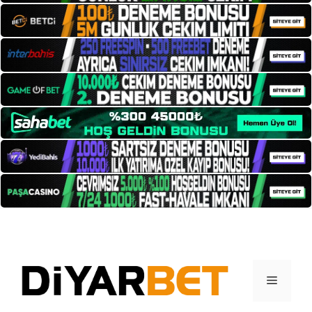
İçeriğe
atla
Menü