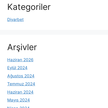
Kategoriler
Diyarbet
Arşivler
Haziran 2026
Eylül 2024
Ağustos 2024
Temmuz 2024
Haziran 2024
Mayıs 2024