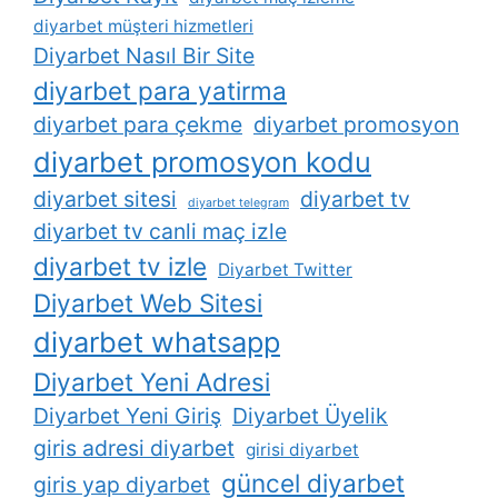
diyarbet müşteri hizmetleri
Diyarbet Nasıl Bir Site
diyarbet para yatirma
diyarbet para çekme
diyarbet promosyon
diyarbet promosyon kodu
diyarbet sitesi
diyarbet tv
diyarbet telegram
diyarbet tv canli maç izle
diyarbet tv izle
Diyarbet Twitter
Diyarbet Web Sitesi
diyarbet whatsapp
Diyarbet Yeni Adresi
Diyarbet Yeni Giriş
Diyarbet Üyelik
giris adresi diyarbet
girisi diyarbet
güncel diyarbet
giris yap diyarbet