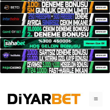
İçeriğe
atla
Menü