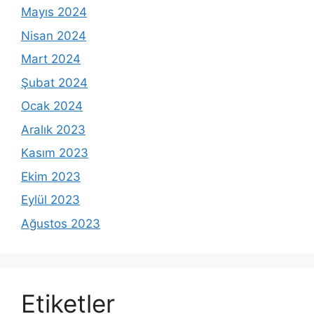
Mayıs 2024
Nisan 2024
Mart 2024
Şubat 2024
Ocak 2024
Aralık 2023
Kasım 2023
Ekim 2023
Eylül 2023
Ağustos 2023
Etiketler