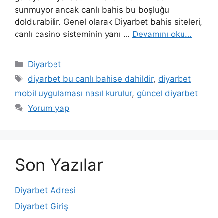
sunmuyor ancak canlı bahis bu boşluğu
doldurabilir. Genel olarak Diyarbet bahis siteleri,
canlı casino sisteminin yanı …
Devamını oku…
Kategoriler
Diyarbet
Etiketler
diyarbet bu canlı bahise dahildir
,
diyarbet
mobil uygulaması nasıl kurulur
,
güncel diyarbet
Yorum yap
Son Yazılar
Diyarbet Adresi
Diyarbet Giriş