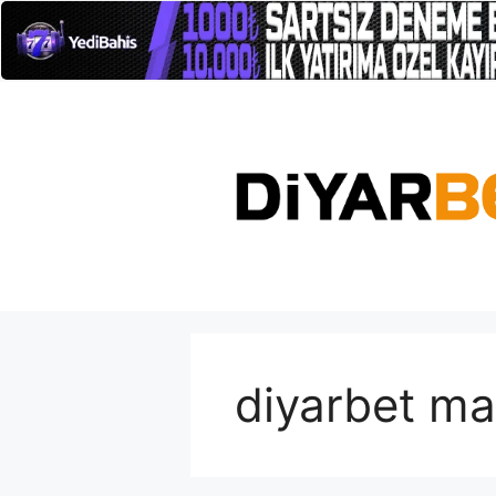
İçeriğe
atla
diyarbet ma