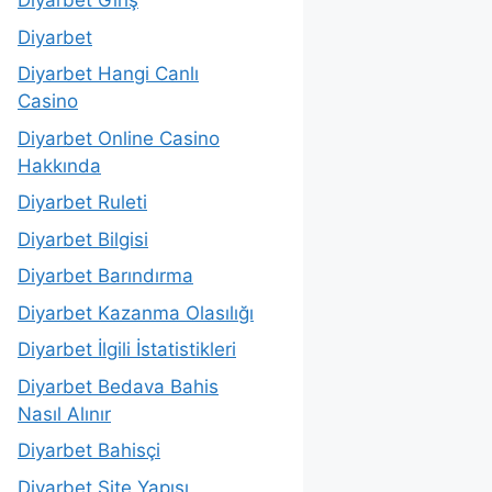
Diyarbet Giriş
Diyarbet
Diyarbet Hangi Canlı
Casino
Diyarbet Online Casino
Hakkında
Diyarbet Ruleti
Diyarbet Bilgisi
Diyarbet Barındırma
Diyarbet Kazanma Olasılığı
Diyarbet İlgili İstatistikleri
Diyarbet Bedava Bahis
Nasıl Alınır
Diyarbet Bahisçi
Diyarbet Site Yapısı