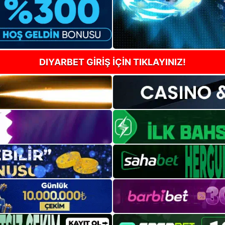
DIYARBET GİRİŞ İÇİN TIKLAYINIZ!