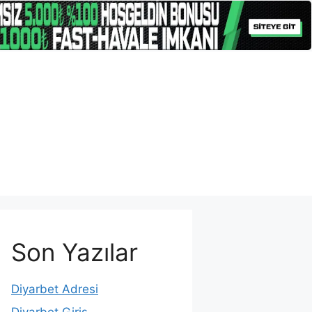
Son Yazılar
Diyarbet Adresi