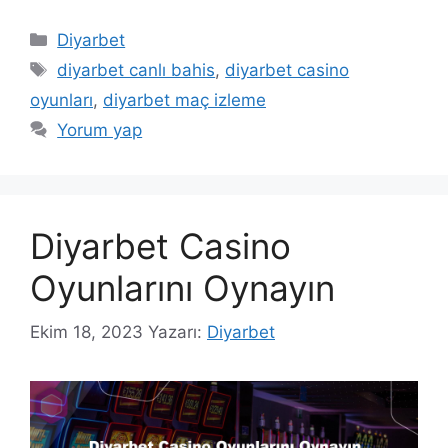
Kategoriler
Diyarbet
Etiketler
diyarbet canlı bahis
,
diyarbet casino
oyunları
,
diyarbet maç izleme
Yorum yap
Diyarbet Casino
Oyunlarını Oynayın
Ekim 18, 2023
Yazarı:
Diyarbet