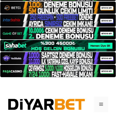
İçeriğe
atla
Menü