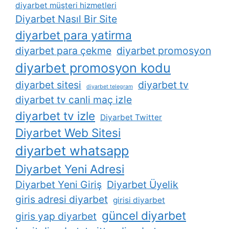
diyarbet müşteri hizmetleri
Diyarbet Nasıl Bir Site
diyarbet para yatirma
diyarbet para çekme
diyarbet promosyon
diyarbet promosyon kodu
diyarbet sitesi
diyarbet tv
diyarbet telegram
diyarbet tv canli maç izle
diyarbet tv izle
Diyarbet Twitter
Diyarbet Web Sitesi
diyarbet whatsapp
Diyarbet Yeni Adresi
Diyarbet Yeni Giriş
Diyarbet Üyelik
giris adresi diyarbet
girisi diyarbet
güncel diyarbet
giris yap diyarbet