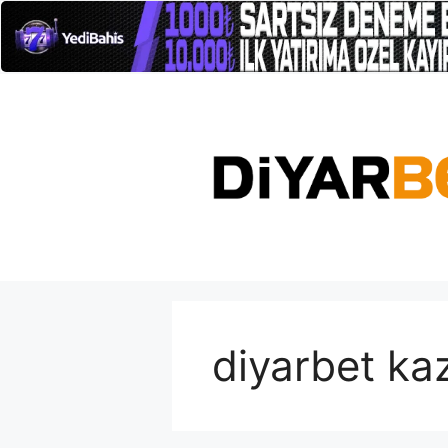
İçeriğe
atla
diyarbet ka