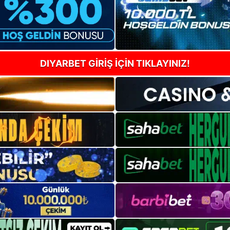
DIYARBET GİRİŞ İÇİN TIKLAYINIZ!