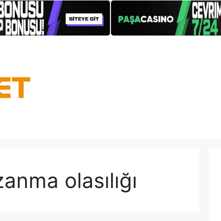
zanma olasılığı