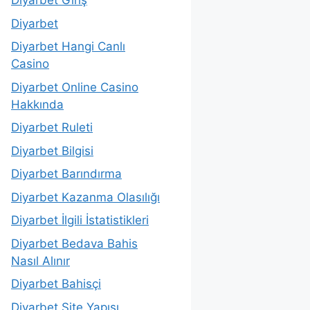
Diyarbet Giriş
Diyarbet
Diyarbet Hangi Canlı
Casino
Diyarbet Online Casino
Hakkında
Diyarbet Ruleti
Diyarbet Bilgisi
Diyarbet Barındırma
Diyarbet Kazanma Olasılığı
Diyarbet İlgili İstatistikleri
Diyarbet Bedava Bahis
Nasıl Alınır
Diyarbet Bahisçi
Diyarbet Site Yapısı