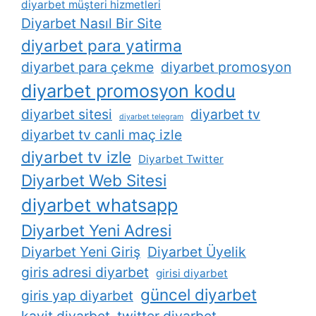
diyarbet müşteri hizmetleri
Diyarbet Nasıl Bir Site
diyarbet para yatirma
diyarbet para çekme
diyarbet promosyon
diyarbet promosyon kodu
diyarbet sitesi
diyarbet tv
diyarbet telegram
diyarbet tv canli maç izle
diyarbet tv izle
Diyarbet Twitter
Diyarbet Web Sitesi
diyarbet whatsapp
Diyarbet Yeni Adresi
Diyarbet Yeni Giriş
Diyarbet Üyelik
giris adresi diyarbet
girisi diyarbet
güncel diyarbet
giris yap diyarbet
kayit diyarbet
twitter diyarbet