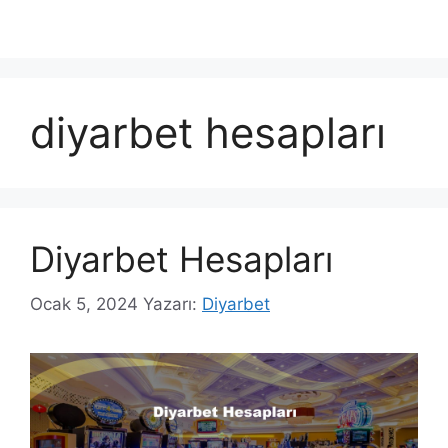
diyarbet hesapları
Diyarbet Hesapları
Ocak 5, 2024
Yazarı:
Diyarbet