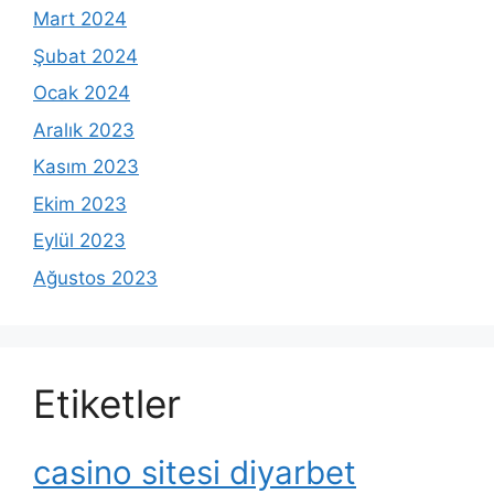
Mart 2024
Şubat 2024
Ocak 2024
Aralık 2023
Kasım 2023
Ekim 2023
Eylül 2023
Ağustos 2023
Etiketler
casino sitesi diyarbet