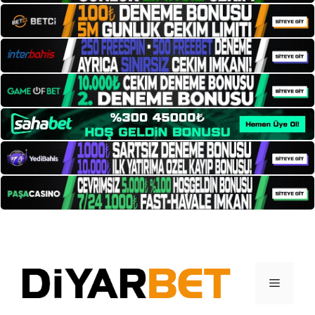
İçeriğe
atla
Menü