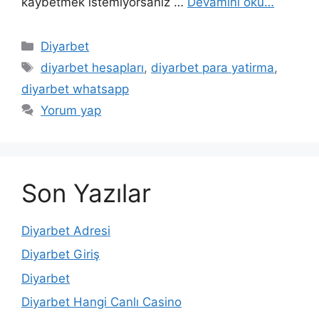
kaybetmek istemiyorsanız …
Devamını oku…
Kategoriler
Diyarbet
Etiketler
diyarbet hesapları
,
diyarbet para yatirma
,
diyarbet whatsapp
Yorum yap
Son Yazılar
Diyarbet Adresi
Diyarbet Giriş
Diyarbet
Diyarbet Hangi Canlı Casino