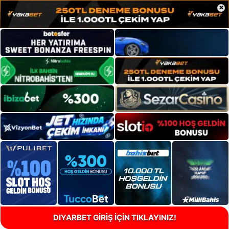
×
DIYARBET GİRİŞ İÇİN TIKLAYINIZ!