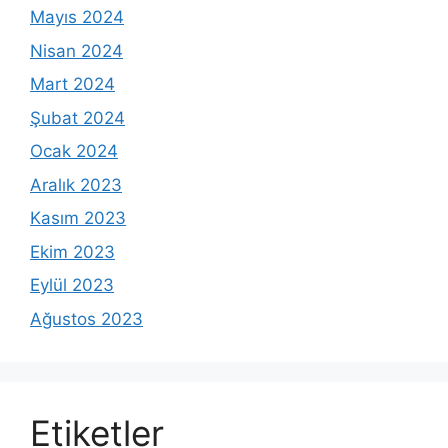
Mayıs 2024
Nisan 2024
Mart 2024
Şubat 2024
Ocak 2024
Aralık 2023
Kasım 2023
Ekim 2023
Eylül 2023
Ağustos 2023
Etiketler