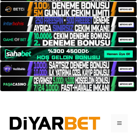
İçeriğe
atla
Menü