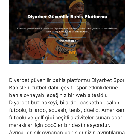
Diyarbet güvenilir bahis platformu Diyarbet Spor
Bahisleri, futbol dahil çeşitli spor etkinliklerine
bahis oynayabileceğiniz bir web sitesidir.
Diyarbet buz hokeyi, bilardo, basketbol, salon
futbolu, bilardo, squash, tenis, düello, Amerikan
futbolu ve golf gibi çeşitli aktiviteler sunan spor
meraklıları için popüler bir destinasyondur.
Ayrıca, en sık oynanan bahislerinizin ayrıntılarına