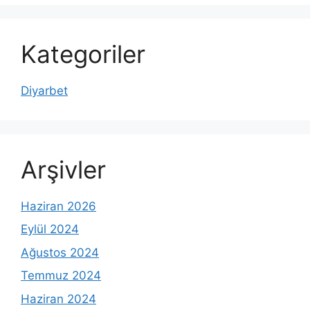
Kategoriler
Diyarbet
Arşivler
Haziran 2026
Eylül 2024
Ağustos 2024
Temmuz 2024
Haziran 2024