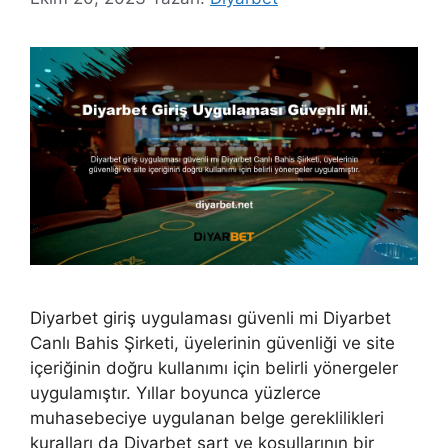
Diyarbet giriş uygulaması güvenli mi Diyarbet
Canlı Bahis Şirketi, üyelerinin güvenliği ve site
içeriğinin doğru kullanımı için belirli yönergeler
uygulamıştır. Yıllar boyunca yüzlerce
muhasebeciye uygulanan belge gereklilikleri
kuralları da Diyarbet şart ve koşullarının bir