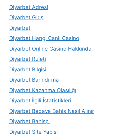
Diyarbet Adresi
Diyarbet Giriş
Diyarbet
Diyarbet Hangi Canlı Casino
Diyarbet Online Casino Hakkında
Diyarbet Ruleti
Diyarbet Bilgisi
Diyarbet Barındırma
Diyarbet Kazanma Olasılığı
Diyarbet İlgili İstatistikleri
Diyarbet Bedava Bahis Nasıl Alınır
Diyarbet Bahisçi
Diyarbet Site Yapısı