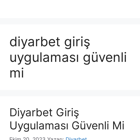
diyarbet giriş
uygulaması güvenli
mi
Diyarbet Giriş
Uygulaması Güvenli Mi
Ekim 20, 2023
Yazarı:
Diyarbet