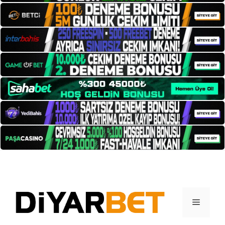
İçeriğe
atla
Menü