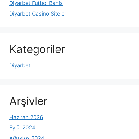
Diyarbet Futbol Bahis
Diyarbet Casino Siteleri
Kategoriler
Diyarbet
Arşivler
Haziran 2026
Eylül 2024
Ağustos 2024