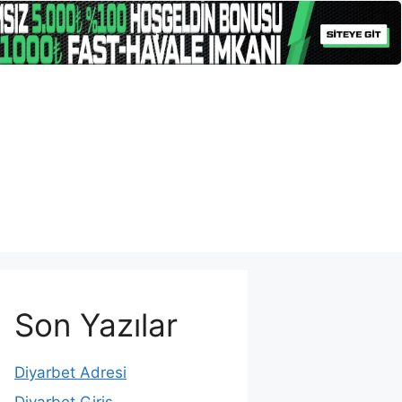
Son Yazılar
Diyarbet Adresi