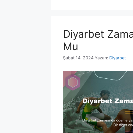
Diyarbet Zam
Mu
Şubat 14, 2024
Yazarı:
Diyarbet