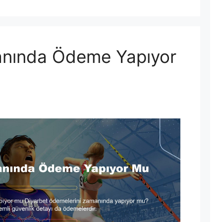
anında Ödeme Yapıyor