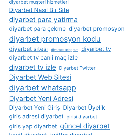
diyarbet müşteri hizmetleri
Diyarbet Nasıl Bir Site
diyarbet para yatirma
diyarbet para çekme
diyarbet promosyon
diyarbet promosyon kodu
diyarbet sitesi
diyarbet tv
diyarbet telegram
diyarbet tv canli maç izle
diyarbet tv izle
Diyarbet Twitter
Diyarbet Web Sitesi
diyarbet whatsapp
Diyarbet Yeni Adresi
Diyarbet Yeni Giriş
Diyarbet Üyelik
giris adresi diyarbet
girisi diyarbet
güncel diyarbet
giris yap diyarbet
kayit diyarbet
twitter diyarbet