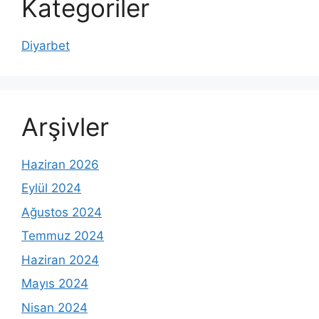
Kategoriler
Diyarbet
Arşivler
Haziran 2026
Eylül 2024
Ağustos 2024
Temmuz 2024
Haziran 2024
Mayıs 2024
Nisan 2024