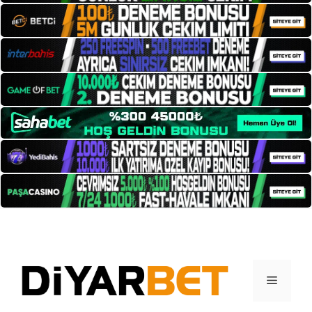
İçeriğe
atla
Menü