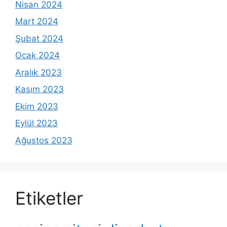
Nisan 2024
Mart 2024
Şubat 2024
Ocak 2024
Aralık 2023
Kasım 2023
Ekim 2023
Eylül 2023
Ağustos 2023
Etiketler