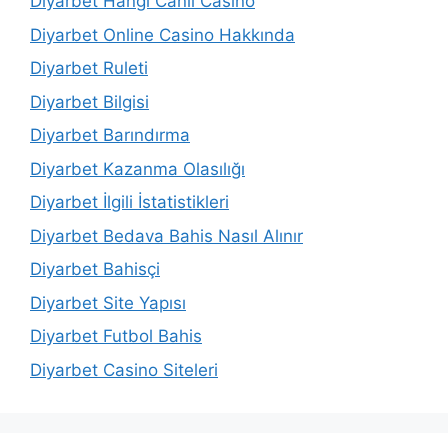
Diyarbet Hangi Canlı Casino
Diyarbet Online Casino Hakkında
Diyarbet Ruleti
Diyarbet Bilgisi
Diyarbet Barındırma
Diyarbet Kazanma Olasılığı
Diyarbet İlgili İstatistikleri
Diyarbet Bedava Bahis Nasıl Alınır
Diyarbet Bahisçi
Diyarbet Site Yapısı
Diyarbet Futbol Bahis
Diyarbet Casino Siteleri