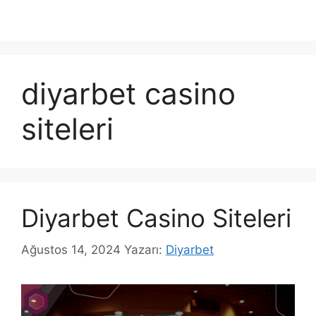
diyarbet casino
siteleri
Diyarbet Casino Siteleri
Ağustos 14, 2024
Yazarı:
Diyarbet