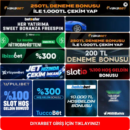
×
DIYARBET GİRİŞ İÇİN TIKLAYINIZ!