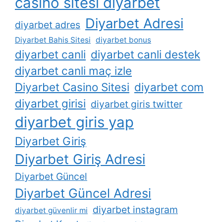
casino sitesi diyarbet
Diyarbet Adresi
diyarbet adres
Diyarbet Bahis Sitesi
diyarbet bonus
diyarbet canli
diyarbet canli destek
diyarbet canli maç izle
Diyarbet Casino Sitesi
diyarbet com
diyarbet girisi
diyarbet giris twitter
diyarbet giris yap
Diyarbet Giriş
Diyarbet Giriş Adresi
Diyarbet Güncel
Diyarbet Güncel Adresi
diyarbet instagram
diyarbet güvenlir mi