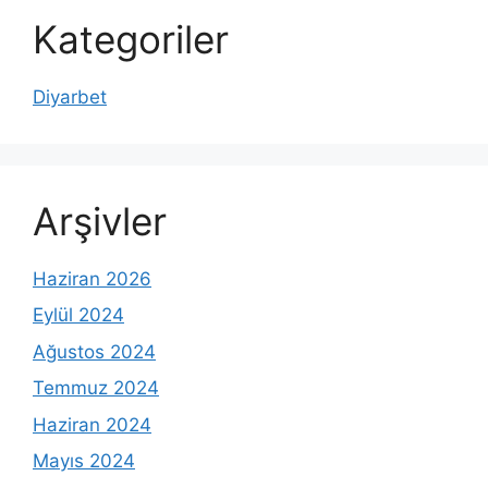
Kategoriler
Diyarbet
Arşivler
Haziran 2026
Eylül 2024
Ağustos 2024
Temmuz 2024
Haziran 2024
Mayıs 2024