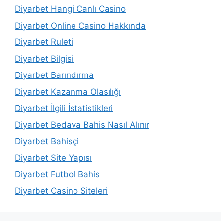
Diyarbet Hangi Canlı Casino
Diyarbet Online Casino Hakkında
Diyarbet Ruleti
Diyarbet Bilgisi
Diyarbet Barındırma
Diyarbet Kazanma Olasılığı
Diyarbet İlgili İstatistikleri
Diyarbet Bedava Bahis Nasıl Alınır
Diyarbet Bahisçi
Diyarbet Site Yapısı
Diyarbet Futbol Bahis
Diyarbet Casino Siteleri