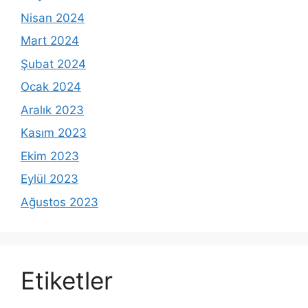
Nisan 2024
Mart 2024
Şubat 2024
Ocak 2024
Aralık 2023
Kasım 2023
Ekim 2023
Eylül 2023
Ağustos 2023
Etiketler