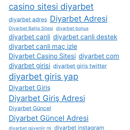
casino sitesi diyarbet
Diyarbet Adresi
diyarbet adres
Diyarbet Bahis Sitesi
diyarbet bonus
diyarbet canli
diyarbet canli destek
diyarbet canli maç izle
Diyarbet Casino Sitesi
diyarbet com
diyarbet girisi
diyarbet giris twitter
diyarbet giris yap
Diyarbet Giriş
Diyarbet Giriş Adresi
Diyarbet Güncel
Diyarbet Güncel Adresi
diyarbet instagram
diyarbet güvenlir mi