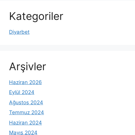
Kategoriler
Diyarbet
Arşivler
Haziran 2026
Eylül 2024
Ağustos 2024
Temmuz 2024
Haziran 2024
Mayıs 2024