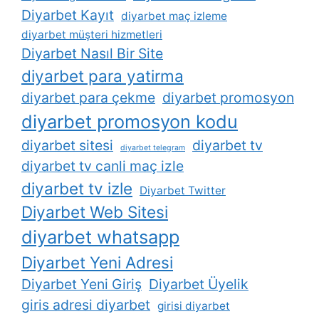
Diyarbet Kayıt
diyarbet maç izleme
diyarbet müşteri hizmetleri
Diyarbet Nasıl Bir Site
diyarbet para yatirma
diyarbet para çekme
diyarbet promosyon
diyarbet promosyon kodu
diyarbet sitesi
diyarbet tv
diyarbet telegram
diyarbet tv canli maç izle
diyarbet tv izle
Diyarbet Twitter
Diyarbet Web Sitesi
diyarbet whatsapp
Diyarbet Yeni Adresi
Diyarbet Yeni Giriş
Diyarbet Üyelik
giris adresi diyarbet
girisi diyarbet