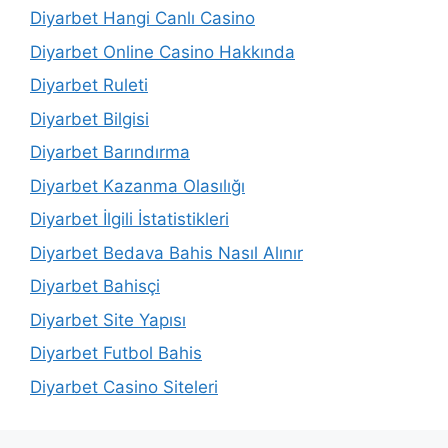
Diyarbet Hangi Canlı Casino
Diyarbet Online Casino Hakkında
Diyarbet Ruleti
Diyarbet Bilgisi
Diyarbet Barındırma
Diyarbet Kazanma Olasılığı
Diyarbet İlgili İstatistikleri
Diyarbet Bedava Bahis Nasıl Alınır
Diyarbet Bahisçi
Diyarbet Site Yapısı
Diyarbet Futbol Bahis
Diyarbet Casino Siteleri