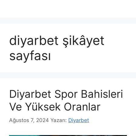
diyarbet şikâyet
sayfası
Diyarbet Spor Bahisleri
Ve Yüksek Oranlar
Ağustos 7, 2024
Yazarı:
Diyarbet