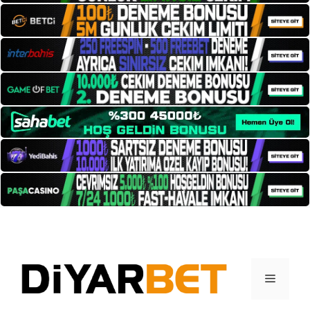
İçeriğe
atla
Menü