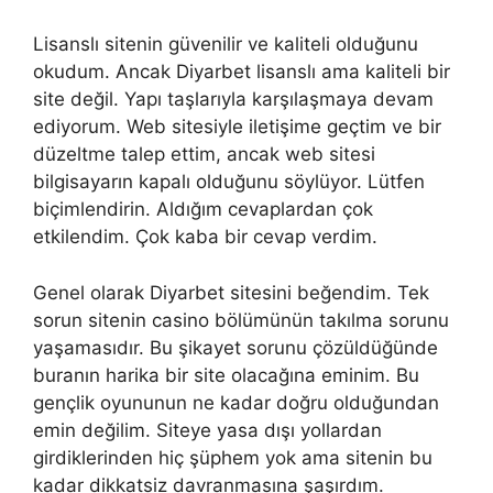
Lisanslı sitenin güvenilir ve kaliteli olduğunu
okudum. Ancak Diyarbet lisanslı ama kaliteli bir
site değil. Yapı taşlarıyla karşılaşmaya devam
ediyorum. Web sitesiyle iletişime geçtim ve bir
düzeltme talep ettim, ancak web sitesi
bilgisayarın kapalı olduğunu söylüyor. Lütfen
biçimlendirin. Aldığım cevaplardan çok
etkilendim. Çok kaba bir cevap verdim.
Genel olarak Diyarbet sitesini beğendim. Tek
sorun sitenin casino bölümünün takılma sorunu
yaşamasıdır. Bu şikayet sorunu çözüldüğünde
buranın harika bir site olacağına eminim. Bu
gençlik oyununun ne kadar doğru olduğundan
emin değilim. Siteye yasa dışı yollardan
girdiklerinden hiç şüphem yok ama sitenin bu
kadar dikkatsiz davranmasına şaşırdım.