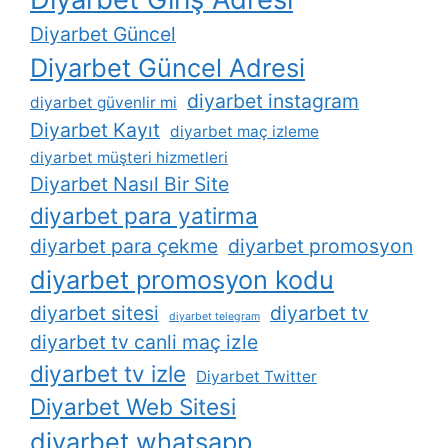
Diyarbet Güncel
Diyarbet Güncel Adresi
diyarbet instagram
diyarbet güvenlir mi
Diyarbet Kayıt
diyarbet maç izleme
diyarbet müşteri hizmetleri
Diyarbet Nasıl Bir Site
diyarbet para yatirma
diyarbet para çekme
diyarbet promosyon
diyarbet promosyon kodu
diyarbet sitesi
diyarbet tv
diyarbet telegram
diyarbet tv canli maç izle
diyarbet tv izle
Diyarbet Twitter
Diyarbet Web Sitesi
diyarbet whatsapp