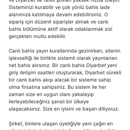
Sisteminizi kurabilir ve çok yönlü bahis iade
alanımıza katılmaya devam edebilirsiniz. O
sipariş için düzenli siparişler almak ve canlı
bahis bölümüne aktif olarak odaklanmak sizi
gerçekten mutlu edebilir.
Canlı bahis yayın kurallarında gezinirken, sitenin
işlevselliği ile birlikte sistemli olarak yayınlanan
net bahis alırsınız. Bir canlı bahis
Diyarbet yeni
giriş iletişim saatleri
oluşturarak, Diyarbet sürekli
bir canlı bahis akışı alacak bir sisteme sahip
olma fırsatına sahipsiniz. Bu sistem ile her
zaman size en uygun olanı yakalayıp
ilerleyebileceğiniz şanslı bir ülkeye
ulaşacaksınız. Size en iyisini ve başarı diliyoruz.
Şirket, binlere ulaşan üyeliğiyle yeni çağın en