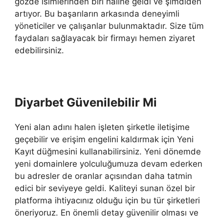
gözde isimlerinden biri haline geldi ve şimdiden
artıyor. Bu başarıların arkasında deneyimli
yöneticiler ve çalışanlar bulunmaktadır. Size tüm
faydaları sağlayacak bir firmayı hemen ziyaret
edebilirsiniz.
Diyarbet Güvenilebilir Mi
Yeni alan adını halen işleten şirketle iletişime
geçebilir ve erişim engelini kaldırmak için Yeni
Kayıt düğmesini kullanabilirsiniz. Yeni dönemde
yeni domainlere yolculuğumuza devam ederken
bu adresler de oranlar açısından daha tatmin
edici bir seviyeye geldi. Kaliteyi sunan özel bir
platforma ihtiyacınız olduğu için bu tür şirketleri
öneriyoruz. En önemli detay güvenilir olması ve