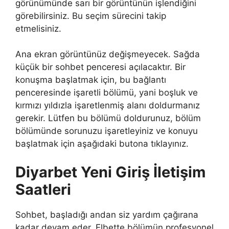
görünümünde sarı bir görüntünün işlendiğini
görebilirsiniz. Bu seçim sürecini takip
etmelisiniz.
Ana ekran görüntünüz değişmeyecek. Sağda
küçük bir sohbet penceresi açılacaktır. Bir
konuşma başlatmak için, bu bağlantı
penceresinde işaretli bölümü, yani boşluk ve
kırmızı yıldızla işaretlenmiş alanı doldurmanız
gerekir. Lütfen bu bölümü doldurunuz, bölüm
bölümünde sorunuzu işaretleyiniz ve konuyu
başlatmak için aşağıdaki butona tıklayınız.
Diyarbet Yeni Giriş İletişim
Saatleri
Sohbet, başladığı andan siz yardım çağırana
kadar devam eder. Elbette bölümün profesyonel