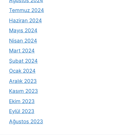
Ağustos 2024
Temmuz 2024
Haziran 2024
Mayıs 2024
Nisan 2024
Mart 2024
Şubat 2024
Ocak 2024
Aralık 2023
Kasım 2023
Ekim 2023
Eylül 2023
Ağustos 2023