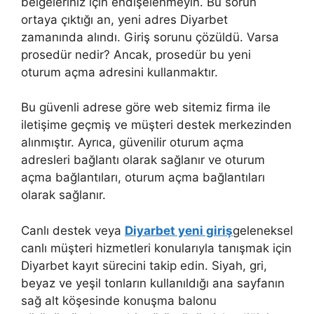
belgeleriniz için endişelenmeyin. Bu sorun
ortaya çıktığı an, yeni adres Diyarbet
zamanında alındı. Giriş sorunu çözüldü. Varsa
prosedür nedir? Ancak, prosedür bu yeni
oturum açma adresini kullanmaktır.
Bu güvenli adrese göre web sitemiz firma ile
iletişime geçmiş ve müşteri destek merkezinden
alınmıştır. Ayrıca, güvenilir oturum açma
adresleri bağlantı olarak sağlanır ve oturum
açma bağlantıları, oturum açma bağlantıları
olarak sağlanır.
Canlı destek veya
Diyarbet yeni giriş
geleneksel
canlı müşteri hizmetleri konularıyla tanışmak için
Diyarbet kayıt sürecini takip edin. Siyah, gri,
beyaz ve yeşil tonların kullanıldığı ana sayfanın
sağ alt köşesinde konuşma balonu