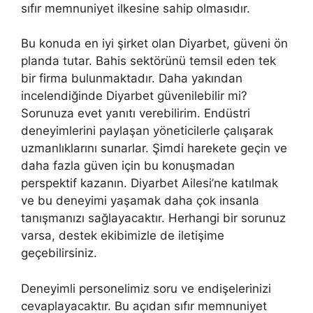
sıfır memnuniyet ilkesine sahip olmasıdır.
Bu konuda en iyi şirket olan Diyarbet, güveni ön
planda tutar. Bahis sektörünü temsil eden tek
bir firma bulunmaktadır. Daha yakından
incelendiğinde Diyarbet güvenilebilir mi?
Sorunuza evet yanıtı verebilirim. Endüstri
deneyimlerini paylaşan yöneticilerle çalışarak
uzmanlıklarını sunarlar. Şimdi harekete geçin ve
daha fazla güven için bu konuşmadan
perspektif kazanın. Diyarbet Ailesi’ne katılmak
ve bu deneyimi yaşamak daha çok insanla
tanışmanızı sağlayacaktır. Herhangi bir sorunuz
varsa, destek ekibimizle de iletişime
geçebilirsiniz.
Deneyimli personelimiz soru ve endişelerinizi
cevaplayacaktır. Bu açıdan sıfır memnuniyet