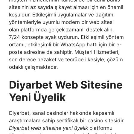
sitesinin az sayıda şikayet alması için en önemli
koşuldur. Etkileşimli uygulamalar ve dağıtım
yöntemleriyle uyumlu modern bir web sitesi
olan platformda gerçek zamanlı destek alın.
7/24 konsepte ayak uydurun. Etkileşimli yöntem
ortamı, etkileşimli bir WhatsApp hattı için bir e-
posta adresine de sahiptir. Müşteri Hizmetleri,
son derece nezaket ve tecrübe ilkesiyle, çözüm
odaklı çalışmaktadır.
Diyarbet Web Sitesine
Yeni Üyelik
Diyarbet, sanal casinolar hakkında kapsamlı
araştırmalara sahip sertifikalı bir casino sitesidir.
Diyarbet web sitesine yeni üyelik
platformu