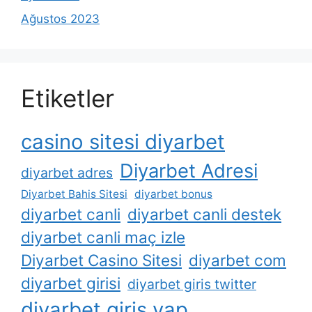
Ağustos 2023
Etiketler
casino sitesi diyarbet
Diyarbet Adresi
diyarbet adres
Diyarbet Bahis Sitesi
diyarbet bonus
diyarbet canli
diyarbet canli destek
diyarbet canli maç izle
Diyarbet Casino Sitesi
diyarbet com
diyarbet girisi
diyarbet giris twitter
diyarbet giris yap