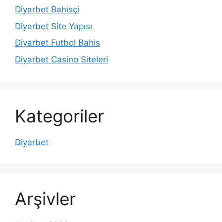
Diyarbet Bahisçi
Diyarbet Site Yapısı
Diyarbet Futbol Bahis
Diyarbet Casino Siteleri
Kategoriler
Diyarbet
Arşivler