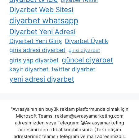
Diyarbet Twitter
Diyarbet Web Sitesi
diyarbet whatsapp
Diyarbet Yeni Adresi
Diyarbet Yeni Giriş
Diyarbet Üyelik
giris adresi diyarbet
girisi diyarbet
güncel diyarbet
giris yap diyarbet
kayit diyarbet
twitter diyarbet
yeni adresi diyarbet
"Avrasya'nın en büyük reklam platformunda olmak için
Microsoft Teams:
reklam@avrasyamarketing.com
adresimizden veya Telegram: @Avrasyamarketing
adresimizden irtibat kurabilirsiniz. (Tek iletişim
adreslerimiz teams / telegram ve mail adresimizdir.