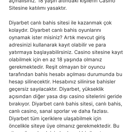
açmalısınız. 18 yaşın altındaki kişilerin Casino
Sitesine katılımı yasaktır.
Diyarbet canlı bahis sitesi ile kazanmak çok
kolaydır. Diyarbet canlı bahis oyunlarını
oynamak ister misiniz? Artık mevcut giriş
adresinizi kullanarak kayıt olabilir ve para
yatırmaya başlayabilirsiniz. Casino sitesine kayıt
olabilmek için en az 18 yaşında olmanız
gerekmektedir. Reşit olmayan bir oyuncu
tarafından bahis hesabı açılması durumunda bu
hesap silinecektir. Hesabınız silinirse bahisler
geçersiz sayılacaktır. Diyarbet, yükseklik
açısından diğer yasa dışı casino sitelerini geride
bırakıyor. Diyarbet canlı bahis sitesi, canlı bahis,
canlı casino, sanal sporlar ve daha fazlası.
Diyarbet tüm içeriklere ulaşabilmek için
öncelikle siteye üye olmanız gerekmektedir. Bu