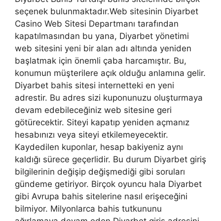
seçenek bulunmaktadır.Web sitesinin Diyarbet
Casino Web Sitesi Departmanı tarafından
kapatılmasından bu yana, Diyarbet yönetimi
web sitesini yeni bir alan adı altında yeniden
başlatmak için önemli çaba harcamıştır. Bu,
konumun müşterilere açık olduğu anlamına gelir.
Diyarbet bahis sitesi internetteki en yeni
adrestir. Bu adres sizi kuponunuzu oluşturmaya
devam edebileceğiniz web sitesine geri
götürecektir. Siteyi kapatıp yeniden açmanız
hesabınızı veya siteyi etkilemeyecektir.
Kaydedilen kuponlar, hesap bakiyeniz aynı
kaldığı sürece geçerlidir. Bu durum Diyarbet giriş
bilgilerinin değişip değişmediği gibi soruları
gündeme getiriyor. Birçok oyuncu hala Diyarbet
gibi Avrupa bahis sitelerine nasıl erişeceğini
bilmiyor. Milyonlarca bahis tutkununu
ağırlamaya devam eden Diyarbet giriş adresini