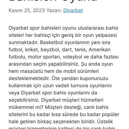
Kasım 25, 2023
Yazarı:
Diyarbet
Diyarbet spor bahisleri oyunu uluslararası bahis
siteleri her bahisçi için geniş bir oyun yelpazesi
sunmaktadır. Basketbol oyunlarının yanı sıra
futbol, ​​kriket, beyzbol, dart, tenis, Amerikan
futbolu, motor sporları, voleybol ve daha fazlası
arasından seçim yapabilirsiniz. Şu anda oyun
hem masaüstü hem de mobil sürümleri
desteklemektedir. Öte yandan kuponunuzu
kullanmak için uzun vadeli turnuva oyunlarını
veya Diyarbet spor bahis oyunlarını da
seçebilirsiniz. Diyarbet müşteri hizmetleri
mükemmel mi? Müşteri desteği, canlı bahis
sitelerini bu kadar kısa sürede bu kadar popüler
hale getiren birkaç seçenekten biridir. Üstelik
müşteri hizmetlerinin kalitesi de bir canlı bahis