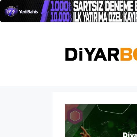
İçeriğe
atla