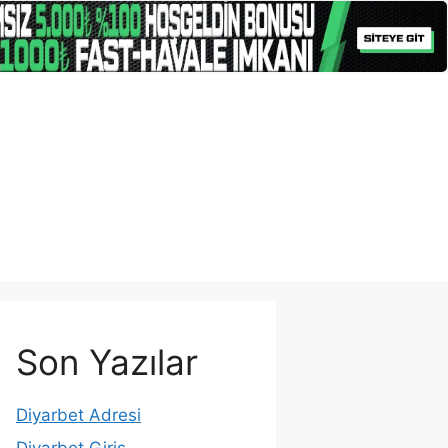
Son Yazılar
Diyarbet Adresi