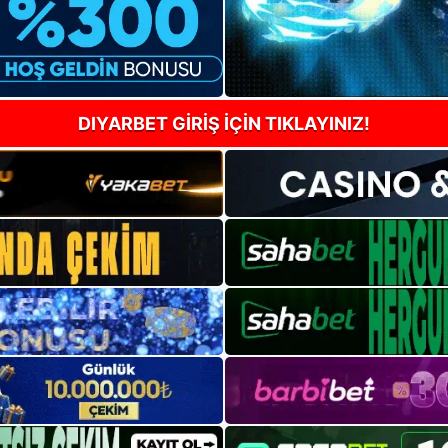
DIYARBET GİRİŞ İÇİN TIKLAYINIZ!