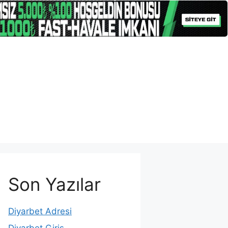
Son Yazılar
Diyarbet Adresi