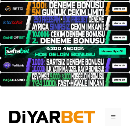
İçeriğe
atla
Menü