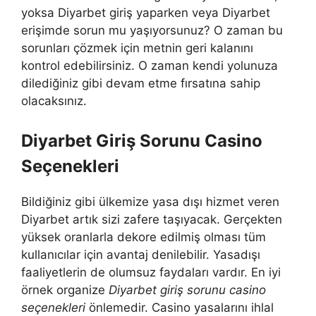
yoksa Diyarbet giriş yaparken veya Diyarbet
erişimde sorun mu yaşıyorsunuz? O zaman bu
sorunları çözmek için metnin geri kalanını
kontrol edebilirsiniz. O zaman kendi yolunuza
dilediğiniz gibi devam etme fırsatına sahip
olacaksınız.
Diyarbet Giriş Sorunu Casino
Seçenekleri
Bildiğiniz gibi ülkemize yasa dışı hizmet veren
Diyarbet artık sizi zafere taşıyacak. Gerçekten
yüksek oranlarla dekore edilmiş olması tüm
kullanıcılar için avantaj denilebilir. Yasadışı
faaliyetlerin de olumsuz faydaları vardır. En iyi
örnek organize
Diyarbet giriş sorunu casino
seçenekleri
önlemedir. Casino yasalarını ihlal