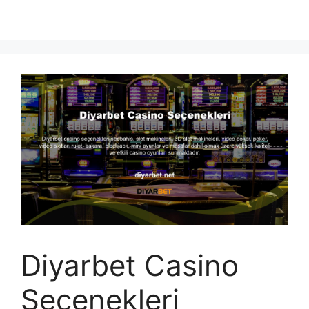
Diyarbet Casino
Seçenekleri