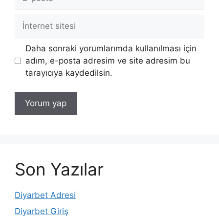
posta
İnternet
sitesi
Daha sonraki yorumlarımda kullanılması için
adım, e-posta adresim ve site adresim bu
tarayıcıya kaydedilsin.
Son Yazılar
Diyarbet Adresi
Diyarbet Giriş