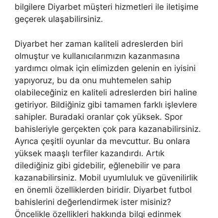
bilgilere Diyarbet müşteri hizmetleri ile iletişime
geçerek ulaşabilirsiniz.
Diyarbet her zaman kaliteli adreslerden biri
olmuştur ve kullanıcılarımızın kazanmasına
yardımcı olmak için elimizden gelenin en iyisini
yapıyoruz, bu da onu muhtemelen sahip
olabileceğiniz en kaliteli adreslerden biri haline
getiriyor. Bildiğiniz gibi tamamen farklı işlevlere
sahipler. Buradaki oranlar çok yüksek. Spor
bahisleriyle gerçekten çok para kazanabilirsiniz.
Ayrıca çeşitli oyunlar da mevcuttur. Bu onlara
yüksek maaşlı terfiler kazandırdı. Artık
dilediğiniz gibi gidebilir, eğlenebilir ve para
kazanabilirsiniz. Mobil uyumluluk ve güvenilirlik
en önemli özelliklerden biridir. Diyarbet futbol
bahislerini değerlendirmek ister misiniz?
Öncelikle özellikleri hakkında bilgi edinmek