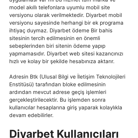
model akıllı telefonlara uyumlu mobil site
versiyonu olarak verilmektedir. Diyarbet mobil
versiyonu sayesinde herhangi bir ek programa
ihtiyaç duymaz. Diyarbet ödeme Bir bahis
sitesinin tercih edilmesinin en önemli
sebeplerinden biri sitenin ödeme yapıp
yapmamasıdır. Diyarbet web sitesi kazancınızı
hızlı ve kolay bir şekilde hesabınıza aktarır.
Adresin Btk (Ulusal Bilgi ve İletişim Teknolojileri
Enstitüsü) tarafından bloke edilmesinin
ardından mevcut adrese geçiş işlemleri
gerçekleştirilecektir. Bu işlemden sonra
kullanıcılar hesaplarına giriş yaparak kolaylıkla
devam edebilirler.
Diyarbet Kullanıcıları