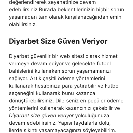
değerlendirerek seyahatinize devam
edebilirsiniz.Burada beklentilerinizin hiçbir sorun
yaşamadan tam olarak karşılanacağından emin
olabilirsiniz.
Diyarbet Size Güven Veriyor
Diyarbet güvenilir bir web sitesi olarak hizmet
vermeye devam ediyor ve gelecekte futbol
bahislerini kullanırken sorun yaşamamanızı
sağlıyor. Artık çeşitli ödeme yöntemlerini
kullanarak hesabınıza para yatırabilir ve Futbol
seçeneğini kullanarak bunu kazanca
dönüştürebilirsiniz. Dilerseniz en popüler ödeme
yöntemlerini kullanarak kazancınızı çekebilir ve
Diyarbet size güven veriyor
yolculuğunuza
devam edebilirsiniz. Yapısı faydalarla dolu,
ilerde sıkıntı yaşamayacağınızı söyleyebilirim.