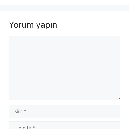
Yorum yapın
Yorum
İsim
E-