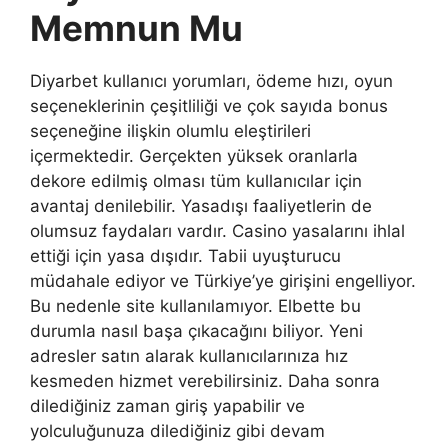
Memnun Mu
Diyarbet kullanıcı yorumları, ödeme hızı, oyun
seçeneklerinin çeşitliliği ve çok sayıda bonus
seçeneğine ilişkin olumlu eleştirileri
içermektedir. Gerçekten yüksek oranlarla
dekore edilmiş olması tüm kullanıcılar için
avantaj denilebilir. Yasadışı faaliyetlerin de
olumsuz faydaları vardır. Casino yasalarını ihlal
ettiği için yasa dışıdır. Tabii uyuşturucu
müdahale ediyor ve Türkiye’ye girişini engelliyor.
Bu nedenle site kullanılamıyor. Elbette bu
durumla nasıl başa çıkacağını biliyor. Yeni
adresler satın alarak kullanıcılarınıza hız
kesmeden hizmet verebilirsiniz. Daha sonra
dilediğiniz zaman giriş yapabilir ve
yolculuğunuza dilediğiniz gibi devam