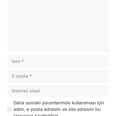
İsim
E-
posta
İnternet
sitesi
Daha sonraki yorumlarımda kullanılması için
adım, e-posta adresim ve site adresim bu
tarayıcıya kaydedilsin.