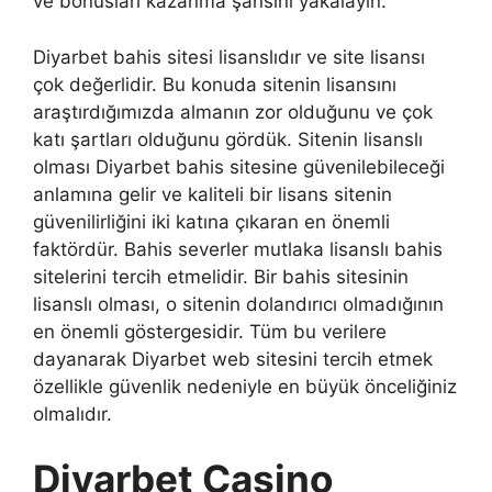
ve bonusları kazanma şansını yakalayın.
Diyarbet bahis sitesi lisanslıdır ve site lisansı
çok değerlidir. Bu konuda sitenin lisansını
araştırdığımızda almanın zor olduğunu ve çok
katı şartları olduğunu gördük. Sitenin lisanslı
olması Diyarbet bahis sitesine güvenilebileceği
anlamına gelir ve kaliteli bir lisans sitenin
güvenilirliğini iki katına çıkaran en önemli
faktördür. Bahis severler mutlaka lisanslı bahis
sitelerini tercih etmelidir. Bir bahis sitesinin
lisanslı olması, o sitenin dolandırıcı olmadığının
en önemli göstergesidir. Tüm bu verilere
dayanarak Diyarbet web sitesini tercih etmek
özellikle güvenlik nedeniyle en büyük önceliğiniz
olmalıdır.
Diyarbet Casino