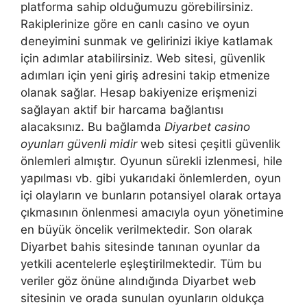
platforma sahip olduğumuzu görebilirsiniz.
Rakiplerinize göre en canlı casino ve oyun
deneyimini sunmak ve gelirinizi ikiye katlamak
için adımlar atabilirsiniz. Web sitesi, güvenlik
adımları için yeni giriş adresini takip etmenize
olanak sağlar. Hesap bakiyenize erişmenizi
sağlayan aktif bir harcama bağlantısı
alacaksınız. Bu bağlamda
Diyarbet casino
oyunları güvenli midir
web sitesi çeşitli güvenlik
önlemleri almıştır. Oyunun sürekli izlenmesi, hile
yapılması vb. gibi yukarıdaki önlemlerden, oyun
içi olayların ve bunların potansiyel olarak ortaya
çıkmasının önlenmesi amacıyla oyun yönetimine
en büyük öncelik verilmektedir. Son olarak
Diyarbet bahis sitesinde tanınan oyunlar da
yetkili acentelerle eşleştirilmektedir. Tüm bu
veriler göz önüne alındığında Diyarbet web
sitesinin ve orada sunulan oyunların oldukça