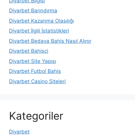
Diyarbet Bilgisi
Diyarbet Barındırma
Diyarbet Kazanma Olasılığı
Diyarbet İlgili İstatistikleri
Diyarbet Bedava Bahis Nasıl Alınır
Diyarbet Bahisçi
Diyarbet Site Yapısı
Diyarbet Futbol Bahis
Diyarbet Casino Siteleri
Kategoriler
Diyarbet