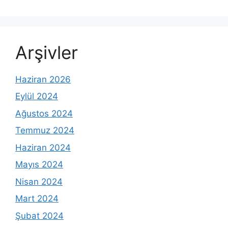
Arşivler
Haziran 2026
Eylül 2024
Ağustos 2024
Temmuz 2024
Haziran 2024
Mayıs 2024
Nisan 2024
Mart 2024
Şubat 2024