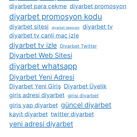
diyarbet para çekme
diyarbet promosyon
diyarbet promosyon kodu
diyarbet sitesi
diyarbet tv
diyarbet telegram
diyarbet tv canli maç izle
diyarbet tv izle
Diyarbet Twitter
Diyarbet Web Sitesi
diyarbet whatsapp
Diyarbet Yeni Adresi
Diyarbet Yeni Giriş
Diyarbet Üyelik
giris adresi diyarbet
girisi diyarbet
güncel diyarbet
giris yap diyarbet
kayit diyarbet
twitter diyarbet
yeni adresi diyarbet