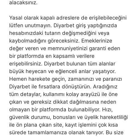
alacaksınız.
Yasal olarak kapalı adreslere de erişilebileceğini
lütfen unutmayın. Diyarbet giriş yaptığınızda
hesabınızdaki tutarın değişmediğini veya
kaybolmadığını göreceksiniz. Emeklerinize
değer veren ve memnuniyetinizi garanti eden
bir platformda en kapsamlı verilere
erişebilirsiniz. Diyarbet bulunan tüm alanlar
büyük heyecan ve eğlenceli anlar yaşatıyor.
Hemen harekete geçin, zamanınızı ve paranızı
Diyarbet ile fırsatlara dönüştürün. Aradığınız
tüm detaylar, kullanımı kolay arayüzü ile öne
çıkan ve gereksiz dikkat dağılmasına neden
olmayan bir platformda bulunabiliyor. Hızı,
güvenlik durumu, bonusları ve üyelik hareketliliği
ile ön plana çıkan site, kayıt işlemini çok kısa
sürede tamamlamanıza olanak tanıyor. Bu size