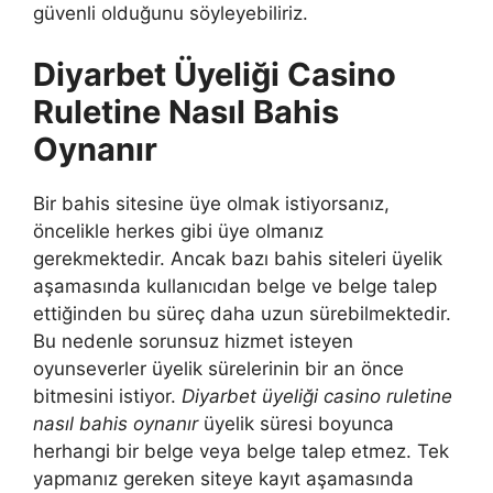
güvenli olduğunu söyleyebiliriz.
Diyarbet Üyeliği Casino
Ruletine Nasıl Bahis
Oynanır
Bir bahis sitesine üye olmak istiyorsanız,
öncelikle herkes gibi üye olmanız
gerekmektedir. Ancak bazı bahis siteleri üyelik
aşamasında kullanıcıdan belge ve belge talep
ettiğinden bu süreç daha uzun sürebilmektedir.
Bu nedenle sorunsuz hizmet isteyen
oyunseverler üyelik sürelerinin bir an önce
bitmesini istiyor.
Diyarbet üyeliği casino ruletine
nasıl bahis oynanır
üyelik süresi boyunca
herhangi bir belge veya belge talep etmez. Tek
yapmanız gereken siteye kayıt aşamasında