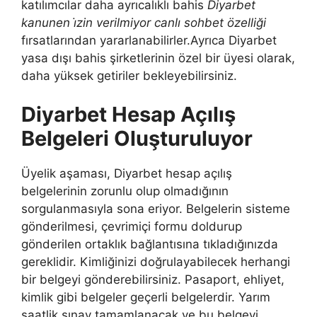
katılımcılar daha ayrıcalıklı bahis
Diyarbet
kanunen i̇zin verilmiyor canlı sohbet özelliği
fırsatlarından yararlanabilirler.Ayrıca Diyarbet
yasa dışı bahis şirketlerinin özel bir üyesi olarak,
daha yüksek getiriler bekleyebilirsiniz.
Diyarbet Hesap Açılış
Belgeleri Oluşturuluyor
Üyelik aşaması, Diyarbet hesap açılış
belgelerinin zorunlu olup olmadığının
sorgulanmasıyla sona eriyor. Belgelerin sisteme
gönderilmesi, çevrimiçi formu doldurup
gönderilen ortaklık bağlantısına tıkladığınızda
gereklidir. Kimliğinizi doğrulayabilecek herhangi
bir belgeyi gönderebilirsiniz. Pasaport, ehliyet,
kimlik gibi belgeler geçerli belgelerdir. Yarım
saatlik sınav tamamlanacak ve bu belgeyi