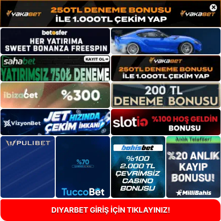
×
DIYARBET GİRİŞ İÇİN TIKLAYINIZ!