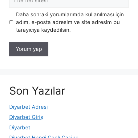
sitesi
Daha sonraki yorumlarımda kullanılması için
adım, e-posta adresim ve site adresim bu
tarayıcıya kaydedilsin.
Son Yazılar
Diyarbet Adresi
Diyarbet Giriş
Diyarbet
Diyarbet Hangi Canlı Casino