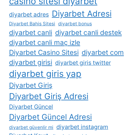
casino sitesi diyarbet
Diyarbet Adresi
diyarbet adres
Diyarbet Bahis Sitesi
diyarbet bonus
diyarbet canli
diyarbet canli destek
diyarbet canli maç izle
Diyarbet Casino Sitesi
diyarbet com
diyarbet girisi
diyarbet giris twitter
diyarbet giris yap
Diyarbet Giriş
Diyarbet Giriş Adresi
Diyarbet Güncel
Diyarbet Güncel Adresi
diyarbet instagram
diyarbet güvenlir mi