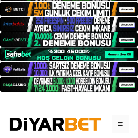
İçeriğe
atla
Menü