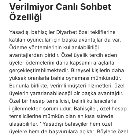
Verilmiyor Canlı Sohbet
Özelliği
Yasadışı bahisçiler Diyarbet özel tekliflerine
katılan oyuncular için başka avantajlar da var.
Ödeme yöntemlerinin kullanılabilirliği
avantajlardan biridir. Özel üyelik tercih eden
üyeler ödemelerini daha kapsamlı araçlarla
gerçekleştirebilmektedir. Bireysel kişilerin daha
yüksek oranlarla bahis oynaması mümkündür.
Bununla birlikte, verimli müşteri hizmetleri, özel
üyelerin yararlanabileceği bir başka avantajdır.
Özel bir hesap temsilcisi, belirli kullanıcılarla
ilgilenmekten sorumludur. Bahisçiler, özel hesap
temsilcilerine mümkün olan en kısa sürede
ulaşabilirler. ‘ Yasadışı bahisçiler hem özel
üyelere hem de başvurulara açıktır. Böylece özel