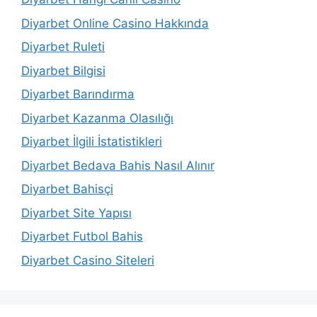
Diyarbet Online Casino Hakkında
Diyarbet Ruleti
Diyarbet Bilgisi
Diyarbet Barındırma
Diyarbet Kazanma Olasılığı
Diyarbet İlgili İstatistikleri
Diyarbet Bedava Bahis Nasıl Alınır
Diyarbet Bahisçi
Diyarbet Site Yapısı
Diyarbet Futbol Bahis
Diyarbet Casino Siteleri