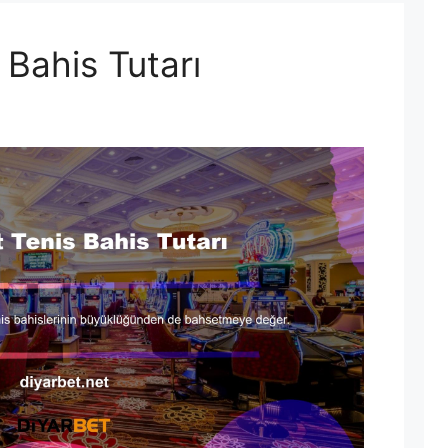
 Bahis Tutarı