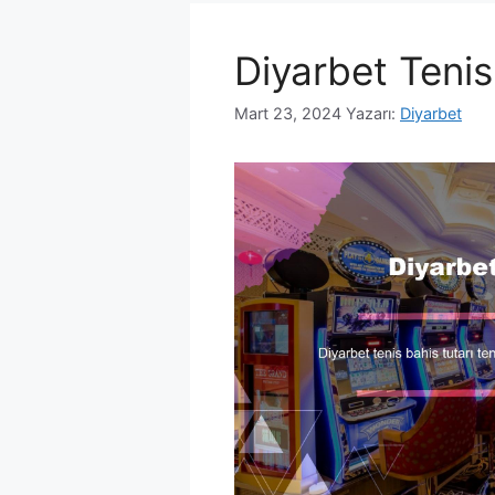
Diyarbet Tenis
Mart 23, 2024
Yazarı:
Diyarbet