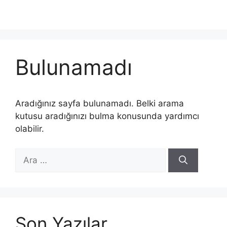
Bulunamadı
Aradığınız sayfa bulunamadı. Belki arama
kutusu aradığınızı bulma konusunda yardımcı
olabilir.
için
ara
Son Yazılar