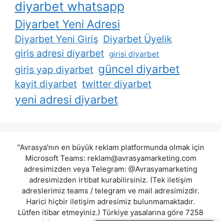
diyarbet whatsapp
Diyarbet Yeni Adresi
Diyarbet Yeni Giriş
Diyarbet Üyelik
giris adresi diyarbet
girisi diyarbet
güncel diyarbet
giris yap diyarbet
kayit diyarbet
twitter diyarbet
yeni adresi diyarbet
"Avrasya'nın en büyük reklam platformunda olmak için
Microsoft Teams:
reklam@avrasyamarketing.com
adresimizden veya Telegram: @Avrasyamarketing
adresimizden irtibat kurabilirsiniz. (Tek iletişim
adreslerimiz teams / telegram ve mail adresimizdir.
Harici hiçbir iletişim adresimiz bulunmamaktadır.
Lütfen itibar etmeyiniz.) Türkiye yasalarına göre 7258