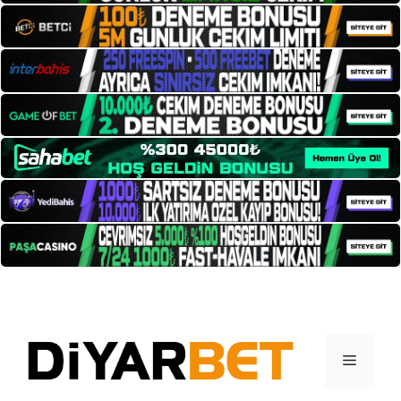
İçeriğe
atla
Menü