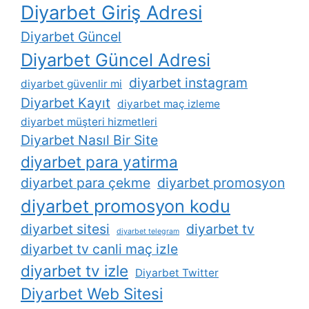
Diyarbet Giriş Adresi
Diyarbet Güncel
Diyarbet Güncel Adresi
diyarbet instagram
diyarbet güvenlir mi
Diyarbet Kayıt
diyarbet maç izleme
diyarbet müşteri hizmetleri
Diyarbet Nasıl Bir Site
diyarbet para yatirma
diyarbet para çekme
diyarbet promosyon
diyarbet promosyon kodu
diyarbet sitesi
diyarbet tv
diyarbet telegram
diyarbet tv canli maç izle
diyarbet tv izle
Diyarbet Twitter
Diyarbet Web Sitesi