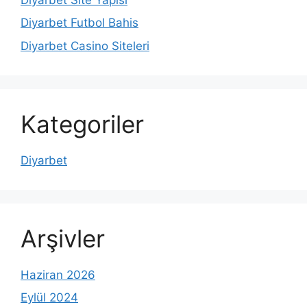
Diyarbet Futbol Bahis
Diyarbet Casino Siteleri
Kategoriler
Diyarbet
Arşivler
Haziran 2026
Eylül 2024