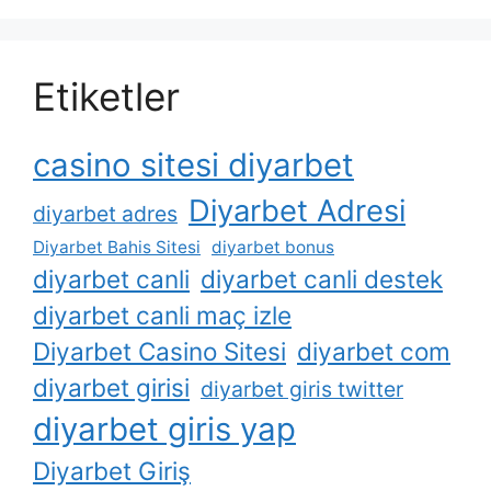
Etiketler
casino sitesi diyarbet
Diyarbet Adresi
diyarbet adres
Diyarbet Bahis Sitesi
diyarbet bonus
diyarbet canli
diyarbet canli destek
diyarbet canli maç izle
Diyarbet Casino Sitesi
diyarbet com
diyarbet girisi
diyarbet giris twitter
diyarbet giris yap
Diyarbet Giriş