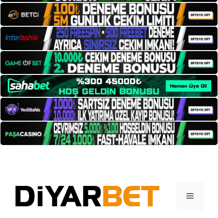
İçeriğe
atla
Menü