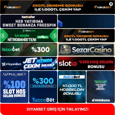
×
DIYARBET GİRİŞ İÇİN TIKLAYINIZ!