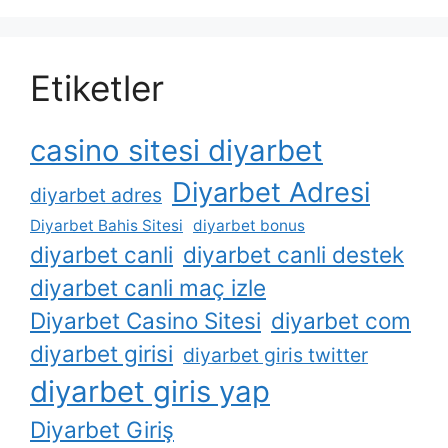
Etiketler
casino sitesi diyarbet
Diyarbet Adresi
diyarbet adres
Diyarbet Bahis Sitesi
diyarbet bonus
diyarbet canli
diyarbet canli destek
diyarbet canli maç izle
Diyarbet Casino Sitesi
diyarbet com
diyarbet girisi
diyarbet giris twitter
diyarbet giris yap
Diyarbet Giriş