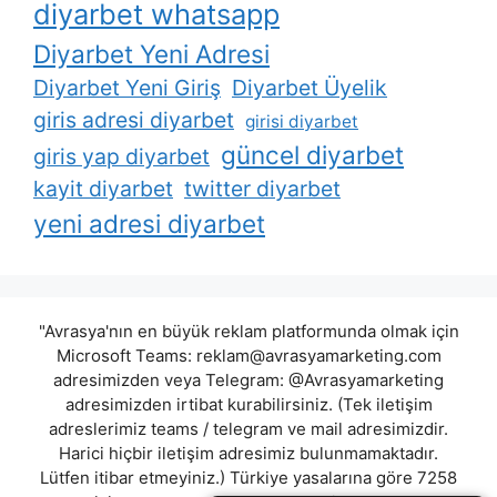
diyarbet whatsapp
Diyarbet Yeni Adresi
Diyarbet Yeni Giriş
Diyarbet Üyelik
giris adresi diyarbet
girisi diyarbet
güncel diyarbet
giris yap diyarbet
kayit diyarbet
twitter diyarbet
yeni adresi diyarbet
"Avrasya'nın en büyük reklam platformunda olmak için
Microsoft Teams:
reklam@avrasyamarketing.com
adresimizden veya Telegram: @Avrasyamarketing
adresimizden irtibat kurabilirsiniz. (Tek iletişim
adreslerimiz teams / telegram ve mail adresimizdir.
Harici hiçbir iletişim adresimiz bulunmamaktadır.
Lütfen itibar etmeyiniz.) Türkiye yasalarına göre 7258