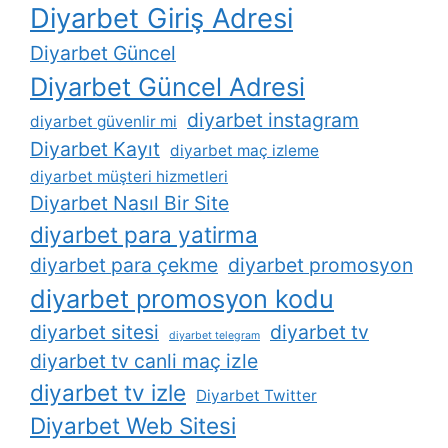
Diyarbet Giriş Adresi
Diyarbet Güncel
Diyarbet Güncel Adresi
diyarbet instagram
diyarbet güvenlir mi
Diyarbet Kayıt
diyarbet maç izleme
diyarbet müşteri hizmetleri
Diyarbet Nasıl Bir Site
diyarbet para yatirma
diyarbet para çekme
diyarbet promosyon
diyarbet promosyon kodu
diyarbet sitesi
diyarbet tv
diyarbet telegram
diyarbet tv canli maç izle
diyarbet tv izle
Diyarbet Twitter
Diyarbet Web Sitesi