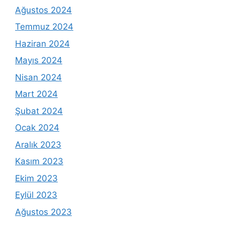
Ağustos 2024
Temmuz 2024
Haziran 2024
Mayıs 2024
Nisan 2024
Mart 2024
Şubat 2024
Ocak 2024
Aralık 2023
Kasım 2023
Ekim 2023
Eylül 2023
Ağustos 2023