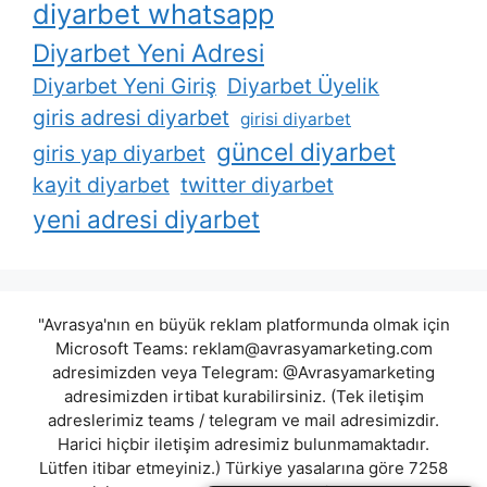
diyarbet whatsapp
Diyarbet Yeni Adresi
Diyarbet Yeni Giriş
Diyarbet Üyelik
giris adresi diyarbet
girisi diyarbet
güncel diyarbet
giris yap diyarbet
kayit diyarbet
twitter diyarbet
yeni adresi diyarbet
"Avrasya'nın en büyük reklam platformunda olmak için
Microsoft Teams:
reklam@avrasyamarketing.com
adresimizden veya Telegram: @Avrasyamarketing
adresimizden irtibat kurabilirsiniz. (Tek iletişim
adreslerimiz teams / telegram ve mail adresimizdir.
Harici hiçbir iletişim adresimiz bulunmamaktadır.
Lütfen itibar etmeyiniz.) Türkiye yasalarına göre 7258