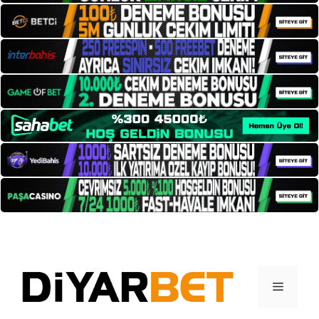
İçeriğe
atla
Menü